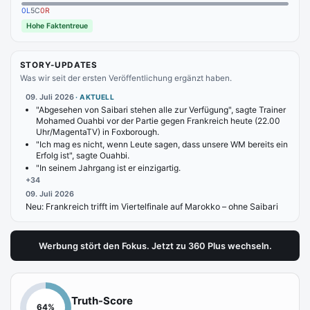
0
L
5
C
0
R
Hohe Faktentreue
STORY-UPDATES
Was wir seit der ersten Veröffentlichung ergänzt haben.
09. Juli 2026
·
AKTUELL
"Abgesehen von Saibari stehen alle zur Verfügung", sagte Trainer
Mohamed Ouahbi vor der Partie gegen Frankreich heute (22.00
Uhr/MagentaTV) in Foxborough.
"Ich mag es nicht, wenn Leute sagen, dass unsere WM bereits ein
Erfolg ist", sagte Ouahbi.
"In seinem Jahrgang ist er einzigartig.
+
34
09. Juli 2026
Neu:
Frankreich trifft im Viertelfinale auf Marokko – ohne Saibari
Werbung stört den Fokus. Jetzt zu 360 Plus wechseln.
Truth-Score
64
%