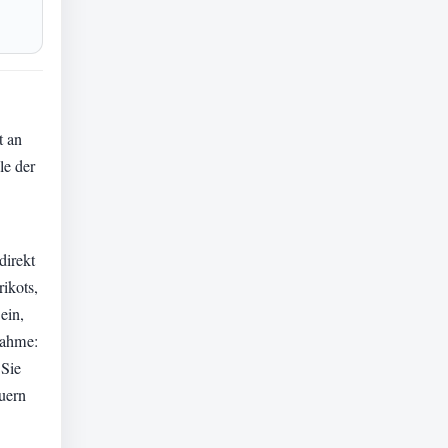
t an
le der
direkt
ikots,
ein,
nahme:
 Sie
euern