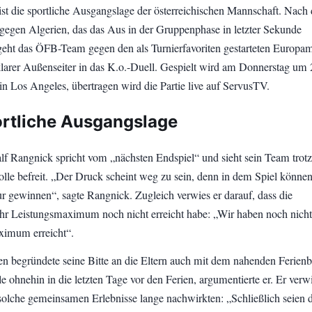
ist die sportliche Ausgangslage der österreichischen Mannschaft. Nach
gegen Algerien, das das Aus in der Gruppenphase in letzter Sekunde
 geht das ÖFB-Team gegen den als Turnierfavoriten gestarteten Europam
klarer Außenseiter in das K.o.-Duell. Gespielt wird am Donnerstag um
in Los Angeles, übertragen wird die Partie live auf ServusTV.
ortliche Ausgangslage
f Rangnick spricht vom „nächsten Endspiel“ und sieht sein Team trotz
olle befreit. „Der Druck scheint weg zu sein, denn in dem Spiel könne
ur gewinnen“, sagte Rangnick. Zugleich verwies er darauf, dass die
hr Leistungsmaximum noch nicht erreicht habe: „Wir haben noch nicht
ximum erreicht“.
en begründete seine Bitte an die Eltern auch mit dem nahenden Ferienb
le ohnehin in die letzten Tage vor den Ferien, argumentierte er. Er verw
 solche gemeinsamen Erlebnisse lange nachwirkten: „Schließlich seien d