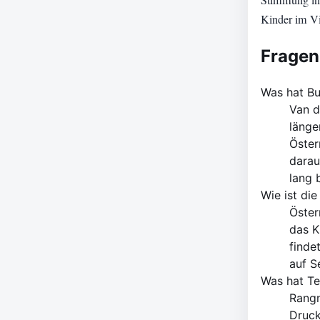
Stimmung in 
Kinder im Vi
Fragen
Was hat Bu
Van d
länge
Öster
darau
lang 
Wie ist di
Öster
das K
finde
auf S
Was hat Te
Rangn
Druck