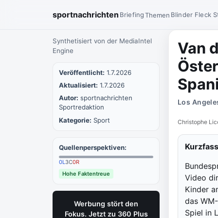
sportnachrichten
Briefing
Blinder Fleck
S
Themen
Synthetisiert von der MediaIntel
Van d
Engine
Öster
Veröffentlicht:
1.7.2026
Spani
Aktualisiert:
1.7.2026
Autor:
sportnachrichten
Los Angeles
Sportredaktion
Kategorie:
Sport
Christophe Li
Kurzfas
Quellenperspektiven:
0
L
3
C
0
R
Bundespr
Hohe Faktentreue
Video dir
Kinder a
das WM-A
Werbung stört den
Spiel in
Fokus. Jetzt zu 360 Plus