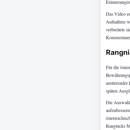
Erinnerungen
Das Video en
Aufnahme wur
verbreitete s
Kommentare 
Rangni
Für die öster
Bewährungspro
amtierender 
späten Ausgl
Die Auswahl 
aufzubessern
österreichisc
Rangnicks Ma