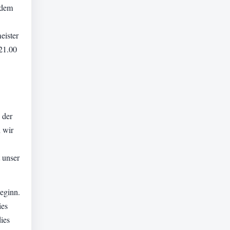
 dem
eister
 21.00
 der
n wir
 unser
eginn.
ies
ies