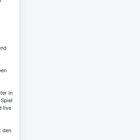
r
end
ben
ter in
 Spiel
 live
t den