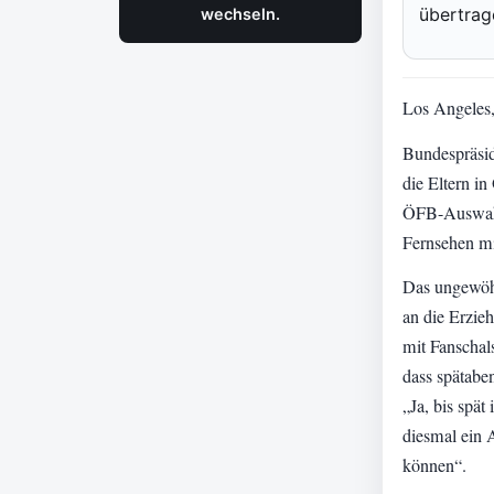
übertrag
wechseln.
Los Angeles,
Bundespräsid
die Eltern i
ÖFB-Auswahl
Fernsehen mi
Das ungewöhn
an die Erzie
mit Fanschal
dass spätabe
„Ja, bis spät
diesmal ein 
können“.