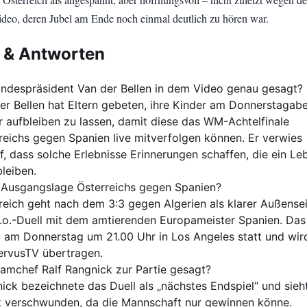
Österreich als angespannt, aber hoffnungsvoll – nicht zuletzt wegen de
deo, deren Jubel am Ende noch einmal deutlich zu hören war.
 & Antworten
ndespräsident Van der Bellen in dem Video genau gesagt?
er Bellen hat Eltern gebeten, ihre Kinder am Donnerstagab
r aufbleiben zu lassen, damit diese das WM-Achtelfinale
reichs gegen Spanien live mitverfolgen können. Er verwies
f, dass solche Erlebnisse Erinnerungen schaffen, die ein Le
bleiben.
e Ausgangslage Österreichs gegen Spanien?
reich geht nach dem 3:3 gegen Algerien als klarer Außensei
.o.-Duell mit dem amtierenden Europameister Spanien. Das
t am Donnerstag um 21.00 Uhr in Los Angeles statt und wird
ervusTV übertragen.
amchef Ralf Rangnick zur Partie gesagt?
ick bezeichnete das Duell als „nächstes Endspiel“ und sieh
 verschwunden, da die Mannschaft nur gewinnen könne.