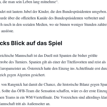
, die man sein Leben lang mitnehme“.
det mit lautem Jubel der Kinder, die den Bundespräsidenten umgeben
de über die offiziellen Kanäle des Bundespräsidenten verbreitet und
ich rasch in den sozialen Medien, wo sie binnen weniger Stunden zahlre
auslöste.
cks Blick auf das Spiel
reichische Mannschaft ist das Duell mit Spanien die bisher größte
be des Turniers. Spanien gilt als einer der Titelfavoriten und reist als
Europameister an. Österreich hatte den Einzug ins Achtelfinale erst dur
eich gegen Algerien gesichert.
von Rangnick hat damit die Chance, die historische Bilanz gegen Spa
. Sollte das ÖFB-Team die Sensation schaffen, wäre es der erste Einzu
hen Teams in ein WM-Viertelfinale. Die Vorzeichen sind allerdings klar
nnschaft tritt als Außenseiter an.