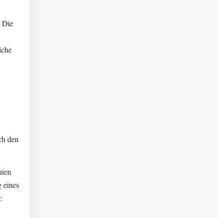
. Die
iche
ch den
nien
g eines
: