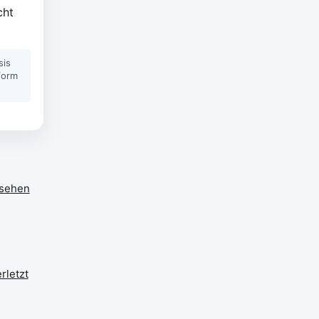
cht
sis
form
 sehen
rletzt