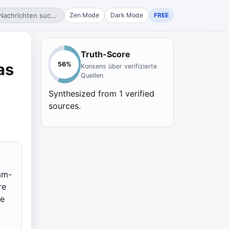
Nachrichten suchen...
Zen Mode
Dark Mode
FREE
Truth-Score
as
56
%
Konsens über verifizierte
Quellen
Synthesized from
1
verified
sources.
am-
re
se