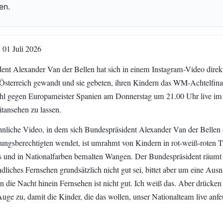
en.
 01 Juli 2026
ent Alexander Van der Bellen hat sich in einem Instagram-Video direk
n Österreich gewandt und sie gebeten, ihren Kindern das WM-Achtelfina
 gegen Europameister Spanien am Donnerstag um 21.00 Uhr live im
tansehen zu lassen.
liche Video, in dem sich Bundespräsident Alexander Van der Bellen 
hungsberechtigten wendet, ist umrahmt von Kindern in rot-weiß-roten Tr
s und in Nationalfarben bemalten Wangen. Der Bundespräsident räumt 
ndliches Fernsehen grundsätzlich nicht gut sei, bittet aber um eine Aus
 in die Nacht hinein Fernsehen ist nicht gut. Ich weiß das. Aber drücken
Auge zu, damit die Kinder, die das wollen, unser Nationalteam live anf