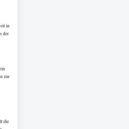
it in
s der
ein
n zur
t die