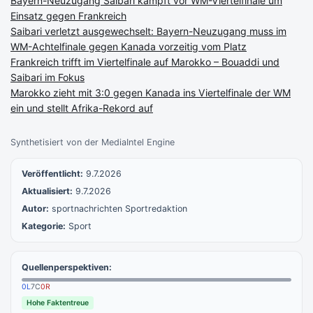
Bayern-Neuzugang Saibari kämpft vor WM-Viertelfinale um
Einsatz gegen Frankreich
Saibari verletzt ausgewechselt: Bayern-Neuzugang muss im
WM-Achtelfinale gegen Kanada vorzeitig vom Platz
Frankreich trifft im Viertelfinale auf Marokko – Bouaddi und
Saibari im Fokus
Marokko zieht mit 3:0 gegen Kanada ins Viertelfinale der WM
ein und stellt Afrika-Rekord auf
Synthetisiert von der MediaIntel Engine
Veröffentlicht:
9.7.2026
Aktualisiert:
9.7.2026
Autor:
sportnachrichten Sportredaktion
Kategorie:
Sport
Quellenperspektiven:
0
L
7
C
0
R
Hohe Faktentreue