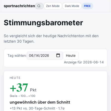
sportnachrichten
Zen Mode
Dark Mode
FREE
Stimmungsbarometer
So vergleicht sich der heutige Nachrichtenton mit den
letzten 30 Tagen.
Tag wählen
:
Heute
Anzeige für
2026-06-14
HEUTE
+37
Pkt
Skala −100…+100
ungewöhnlich über dem Schnitt
+13 Pkt vs. 30-Tage-Schnitt · 1.7σ