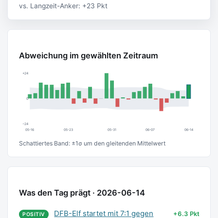
vs. Langzeit-Anker: +23 Pkt
Abweichung im gewählten Zeitraum
+24
0
−24
05-16
05-23
05-31
06-07
06-14
Schattiertes Band: ±1σ um den gleitenden Mittelwert
Was den Tag prägt · 2026-06-14
DFB-Elf startet mit 7:1 gegen
+6.3 Pkt
POSITIV