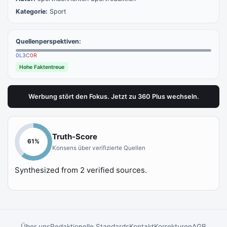
Kategorie:
Sport
Quellenperspektiven:
0
L
3
C
0
R
Hohe Faktentreue
Werbung stört den Fokus. Jetzt zu 360 Plus wechseln.
Truth-Score
61
%
Konsens über verifizierte Quellen
Synthesized from
2
verified sources.
Über uns
Redaktionelle Standards
Kontakt
Korrekturen
AGB