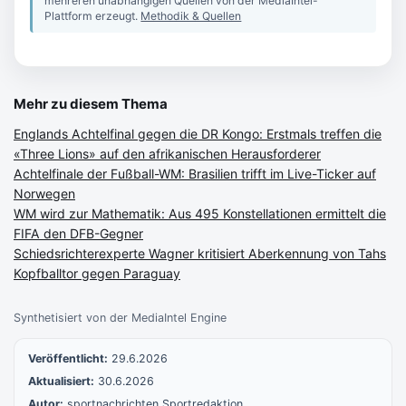
mehreren unabhängigen Quellen von der MediaIntel-
Plattform erzeugt.
Methodik & Quellen
Mehr zu diesem Thema
Englands Achtelfinal gegen die DR Kongo: Erstmals treffen die
«Three Lions» auf den afrikanischen Herausforderer
Achtelfinale der Fußball-WM: Brasilien trifft im Live-Ticker auf
Norwegen
WM wird zur Mathematik: Aus 495 Konstellationen ermittelt die
FIFA den DFB-Gegner
Schiedsrichterexperte Wagner kritisiert Aberkennung von Tahs
Kopfballtor gegen Paraguay
Synthetisiert von der MediaIntel Engine
Veröffentlicht:
29.6.2026
Aktualisiert:
30.6.2026
Autor:
sportnachrichten Sportredaktion