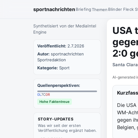
sportnachrichten
Briefing
Blinder Fleck
S
Themen
Synthetisiert von der MediaIntel
USA t
Engine
gegen
Veröffentlicht:
2.7.2026
2:0 
Autor:
sportnachrichten
Sportredaktion
Santa Clara
Kategorie:
Sport
AI-generated i
Quellenperspektiven:
Kurzfas
0
L
7
C
0
R
Hohe Faktentreue
Die USA 
WM-Achtel
STORY-UPDATES
gegen ih
Was wir seit der ersten
Belgien,
Veröffentlichung ergänzt haben.