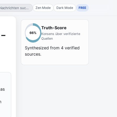
Nachrichten suchen...
Zen Mode
Dark Mode
FREE
Truth-Score
 –
66
%
Konsens über verifizierte
Quellen
Synthesized from
4
verified
sources.
das
n