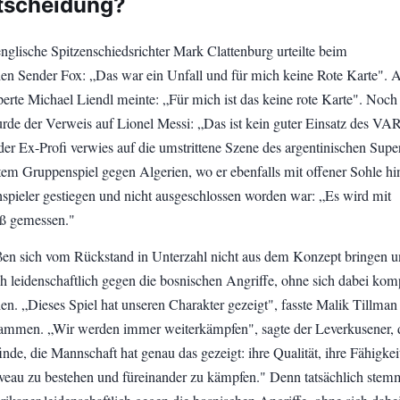
tscheidung?
nglische Spitzenschiedsrichter Mark Clattenburg urteilte beim
en Sender Fox: „Das war ein Unfall und für mich keine Rote Karte". 
rte Michael Liendl meinte: „Für mich ist das keine rote Karte". Noch
urde der Verweis auf Lionel Messi: „Das ist kein guter Einsatz des VA
der Ex-Profi verwies auf die umstrittene Szene des argentinischen Super
stem Gruppenspiel gegen Algerien, wo er ebenfalls mit offener Sohle hi
spieler gestiegen und nicht ausgeschlossen worden war: „Es wird mit
aß gemessen."
en sich vom Rückstand in Unterzahl nicht aus dem Konzept bringen 
h leidenschaftlich gegen die bosnischen Angriffe, ohne sich dabei komp
en. „Dieses Spiel hat unseren Charakter gezeigt", fasste Malik Tillman
ammen. „Wir werden immer weiterkämpfen", sagte der Leverkusener, 
inde, die Mannschaft hat genau das gezeigt: ihre Qualität, ihre Fähigkei
eau zu bestehen und füreinander zu kämpfen." Denn tatsächlich stem