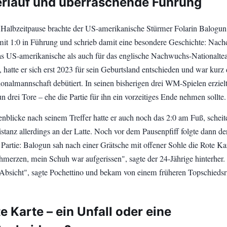
erlauf und überraschende Führung
 Halbzeitpause brachte der US-amerikanische Stürmer Folarin Balogun
it 1:0 in Führung und schrieb damit eine besondere Geschichte: Nac
as US-amerikanische als auch für das englische Nachwuchs-Nationalt
e, hatte er sich erst 2023 für sein Geburtsland entschieden und war kurz
ionalmannschaft debütiert. In seinen bisherigen drei WM-Spielen erzielt
n drei Tore – ehe die Partie für ihn ein vorzeitiges Ende nehmen sollte.
blicke nach seinem Treffer hatte er auch noch das 2:0 am Fuß, scheit
stanz allerdings an der Latte. Noch vor dem Pausenpfiff folgte dann de
 Partie: Balogun sah nach einer Grätsche mit offener Sohle die Rote Kar
chmerzen, mein Schuh war aufgerissen", sagte der 24-Jährige hinterher.
Absicht", sagte Pochettino und bekam von einem früheren Topschiedsr
e Karte – ein Unfall oder eine