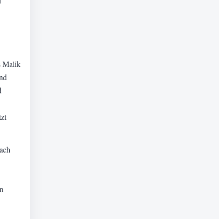
i
s Malik
und
d
tzt
nach
on