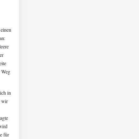
 einen
an:
leere
er
eite
en Weg
ich in
 wir
sagte
wird
e für