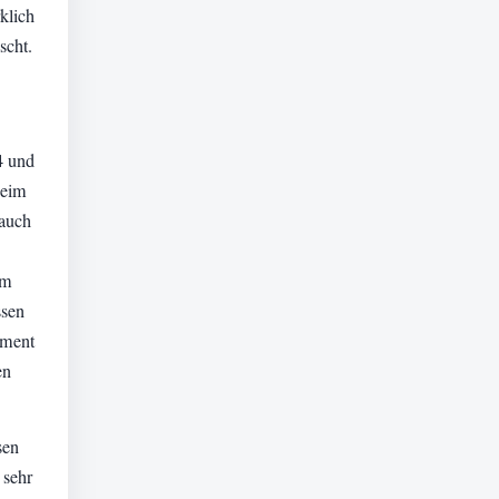
rklich
scht.
4 und
beim
 auch
um
ssen
oment
en
sen
 sehr