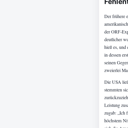
Fehlen
Der frühere e
amerikanisch
der ORF-Expe
deutlicher w
hieß es, und 
in dessen er
seinen Gegen
zweierlei M
Die USA ließ
stemmten sic
zurückzuzieh
Leistung zus
zugab: „Ich f
höchstem Niv