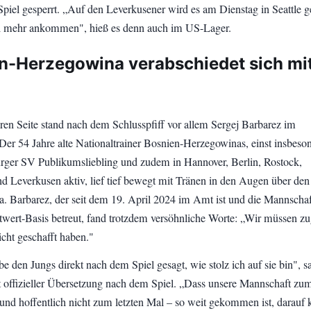
Spiel gesperrt. „Auf den Leverkusener wird es am Dienstag in Seattle 
h mehr ankommen", hieß es denn auch im US-Lager.
n-Herzegowina verabschiedet sich mi
ren Seite stand nach dem Schlusspfiff vor allem Sergej Barbarez im
 Der 54 Jahre alte Nationaltrainer Bosnien-Herzegowinas, einst insbeso
er SV Publikumsliebling und zudem in Hannover, Berlin, Rostock,
 Leverkusen aktiv, lief tief bewegt mit Tränen in den Augen über de
ra. Barbarez, der seit dem 19. April 2024 im Amt ist und die Mannschaf
ert-Basis betreut, fand trotzdem versöhnliche Worte: „Wir müssen z
icht geschafft haben."
e den Jungs direkt nach dem Spiel gesagt, wie stolz ich auf sie bin", s
t offizieller Übersetzung nach dem Spiel. „Dass unsere Mannschaft zu
 und hoffentlich nicht zum letzten Mal – so weit gekommen ist, darauf