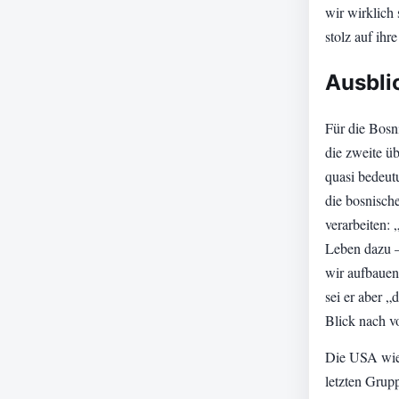
wir wirklich 
stolz auf ihr
Ausblic
Für die Bosn
die zweite ü
quasi bedeutu
die bosnisch
verarbeiten:
Leben dazu –
wir aufbauen
sei er aber „
Blick nach vo
Die USA wied
letzten Grupp