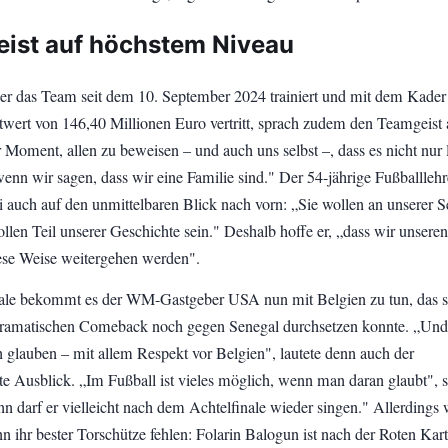
ist auf höchstem Niveau
der das Team seit dem 10. September 2024 trainiert und mit dem Kader
ert von 146,40 Millionen Euro vertritt, sprach zudem den Teamgeist 
 Moment, allen zu beweisen – und auch uns selbst –, dass es nicht nur 
enn wir sagen, dass wir eine Familie sind." Der 54-jährige Fußballlehr
i auch auf den unmittelbaren Blick nach vorn: „Sie wollen an unserer S
ollen Teil unserer Geschichte sein." Deshalb hoffe er, „dass wir unser
ese Weise weitergehen werden".
ale bekommt es der WM-Gastgeber USA nun mit Belgien zu tun, das s
ramatischen Comeback noch gegen Senegal durchsetzen konnte. „Und
 glauben – mit allem Respekt vor Belgien", lautete denn auch der
te Ausblick. „Im Fußball ist vieles möglich, wenn man daran glaubt", 
n darf er vielleicht nach dem Achtelfinale wieder singen." Allerdings 
 ihr bester Torschütze fehlen: Folarin Balogun ist nach der Roten Kart