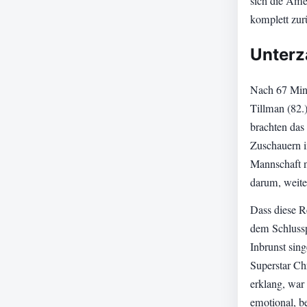
sich die Ame
komplett zur
Unterz
Nach 67 Minu
Tillman (82.)
brachten das
Zuschauern i
Mannschaft n
darum, weite
Dass diese Re
dem Schlussp
Inbrunst sin
Superstar Ch
erklang, war 
emotional, be