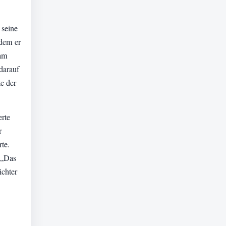
 seine
hdem er
eam
 darauf
e der
erte
r
te.
 „Das
ichter