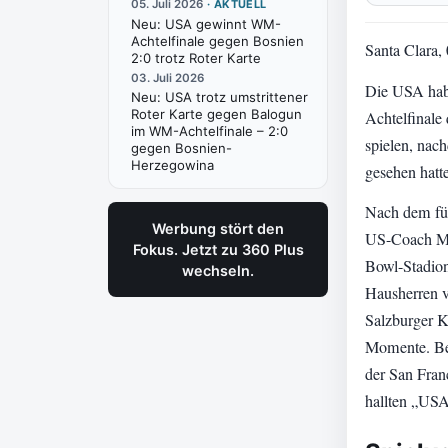
05. Juli 2026
·
AKTUELL
Neu:
USA gewinnt WM-
Achtelfinale gegen Bosnien
Santa Clara, 
2:0 trotz Roter Karte
03. Juli 2026
Die USA hab
Neu:
USA trotz umstrittener
Roter Karte gegen Balogun
Achtelfinale 
im WM-Achtelfinale – 2:0
spielen, nac
gegen Bosnien-
Herzegowina
gesehen hatte
Nach dem für 
Werbung stört den
US-Coach Ma
Fokus. Jetzt zu 360 Plus
Bowl-Stadion
wechseln.
Hausherren v
Salzburger K
Momente. Be
der San Fran
hallten „US