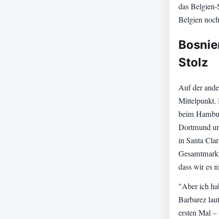
das Belgien-
Belgien noc
Bosnie
Stolz
Auf der ande
Mittelpunkt.
beim Hamburg
Dortmund und
in Santa Cla
Gesamtmarktw
dass wir es n
"Aber ich hab
Barbarez lau
ersten Mal –