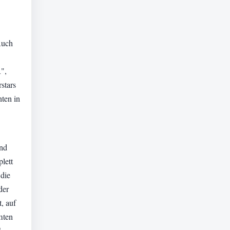
Auch
R",
stars
nten in
und
lett
 die
der
t, auf
mten