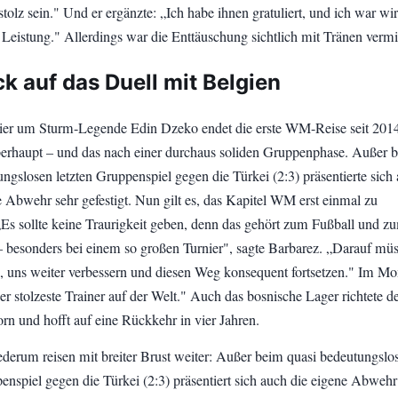
stolz sein." Und er ergänzte: „Ich habe ihnen gratuliert, und ich war wi
e Leistung." Allerdings war die Enttäuschung sichtlich mit Tränen vermi
k auf das Duell mit Belgien
ier um Sturm-Legende Edin Dzeko endet die erste WM-Reise seit 201
berhaupt – und das nach einer durchaus soliden Gruppenphase. Außer 
ngslosen letzten Gruppenspiel gegen die Türkei (2:3) präsentierte sich
e Abwehr sehr gefestigt. Nun gilt es, das Kapitel WM erst einmal zu
 „Es sollte keine Traurigkeit geben, denn das gehört zum Fußball und z
 besonders bei einem so großen Turnier", sagte Barbarez. „Darauf mü
, uns weiter verbessern und diesen Weg konsequent fortsetzen." Im M
der stolzeste Trainer auf der Welt." Auch das bosnische Lager richtete d
rn und hofft auf eine Rückkehr in vier Jahren.
erum reisen mit breiter Brust weiter: Außer beim quasi bedeutungslo
enspiel gegen die Türkei (2:3) präsentiert sich auch die eigene Abwehr