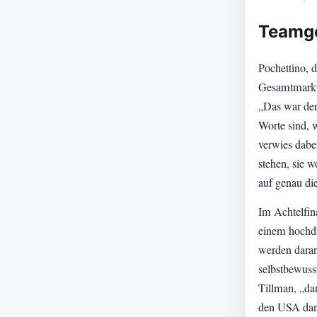
Teamge
Pochettino, 
Gesamtmarktw
„Das war der
Worte sind, w
verwies dabe
stehen, sie w
auf genau di
Im Achtelfin
einem hochd
werden daran
selbstbewuss
Tillman, „dan
den USA dann