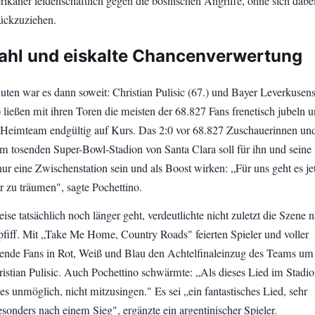
rikaner leidenschaftlich gegen die bosnischen Angriffe, ohne sich dabe
ückzuziehen.
ahl und eiskalte Chancenverwertung
ten war es dann soweit: Christian Pulisic (67.) und Bayer Leverkusen
 ließen mit ihren Toren die meisten der 68.827 Fans frenetisch jubeln 
 Heimteam endgültig auf Kurs. Das 2:0 vor 68.827 Zuschauerinnen un
m tosenden Super-Bowl-Stadion von Santa Clara soll für ihn und seine
ur eine Zwischenstation sein und als Boost wirken: „Für uns geht es je
r zu träumen", sagte Pochettino.
ise tatsächlich noch länger geht, verdeutlichte nicht zuletzt die Szene 
fiff. Mit „Take Me Home, Country Roads" feierten Spieler und voller
gende Fans in Rot, Weiß und Blau den Achtelfinaleinzug des Teams um
ristian Pulisic. Auch Pochettino schwärmte: „Als dieses Lied im Stadi
es unmöglich, nicht mitzusingen." Es sei „ein fantastisches Lied, sehr
sonders nach einem Sieg", ergänzte ein argentinischer Spieler.