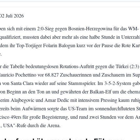
02 Juli 2026
en sich mit einem 2:0-Sieg gegen Bosnien-Herzegowina für das WM-
qualifiziert, mussten dabei aber mehr als eine halbe Stunde in Unterzah
hdem ihr Top-Torjäger Folarin Balogun kurz vor der Pause die Rote Kar
.
die Tabelle bedeutungslosen Rotations-Auftritt gegen die Türkei (2:3) 
uricio Pochettino vor 68.827 Zuschauerinnen und Zuschauern im Sup
 von Santa Clara wieder auf seine Stammspieler. Im 3-5-2-System gab
on Beginn an den Ton an und gewährten der Balkan-Elf um die ehema
erim Alajbegovic und Amar Dedic mit intensivem Pressing kaum ruhi
reits beim Aufwärmen sorgte das US-Team im sonnendurchfluteten S
cisco 49ers für große Begeisterung, und rund zwei Stunden vor dem An
A, USA"-Rufe durch die Arena.