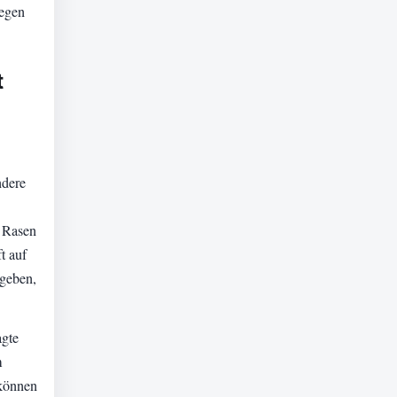
gegen
t
ndere
n Rasen
t auf
ugeben,
agte
m
 können