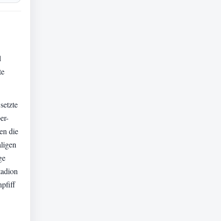
l
te
setzte
er-
en die
ligen
ge
tadion
pfiff