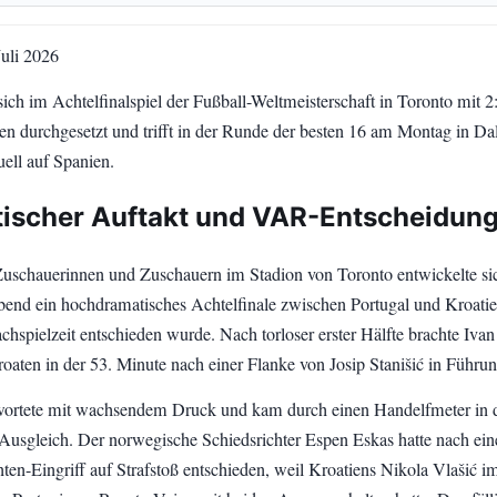
Juli 2026
sich im Achtelfinalspiel der Fußball-Weltmeisterschaft in Toronto mit 2:
en durchgesetzt und trifft in der Runde der besten 16 am Montag in Da
uell auf Spanien.
ischer Auftakt und VAR-Entscheidun
uschauerinnen und Zuschauern im Stadion von Toronto entwickelte s
end ein hochdramatisches Achtelfinale zwischen Portugal und Kroatie
achspielzeit entschieden wurde. Nach torloser erster Hälfte brachte Ivan
roaten in der 53. Minute nach einer Flanke von Josip Stanišić in Führun
wortete mit wachsendem Druck und kam durch einen Handelfmeter in d
usgleich. Der norwegische Schiedsrichter Espen Eskas hatte nach ei
ten-Eingriff auf Strafstoß entschieden, weil Kroatiens Nikola Vlašić i