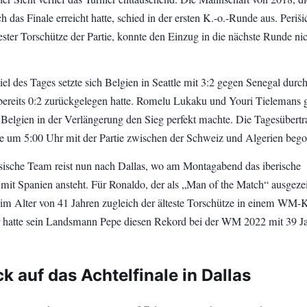
 das Finale erreicht hatte, schied in der ersten K.-o.-Runde aus. Periši
ester Torschütze der Partie, konnte den Einzug in die nächste Runde ni
iel des Tages setzte sich Belgien in Seattle mit 3:2 gegen Senegal durch
ereits 0:2 zurückgelegen hatte. Romelu Lukaku und Youri Tielemans 
e Belgien in der Verlängerung den Sieg perfekt machte. Die Tagesübert
e um 5:00 Uhr mit der Partie zwischen der Schweiz und Algerien beg
sische Team reist nun nach Dallas, wo am Montagabend das iberische
n mit Spanien ansteht. Für Ronaldo, der als „Man of the Match“ ausgeze
s im Alter von 41 Jahren zugleich der älteste Torschütze in einem WM-K
r hatte sein Landsmann Pepe diesen Rekord bei der WM 2022 mit 39 J
k auf das Achtelfinale in Dallas