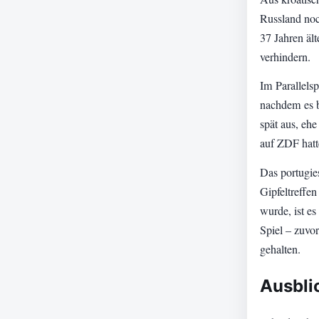
Russland noch
37 Jahren ält
verhindern.
Im Parallelsp
nachdem es b
spät aus, eh
auf ZDF hatt
Das portugie
Gipfeltreffe
wurde, ist e
Spiel – zuvo
gehalten.
Ausblic