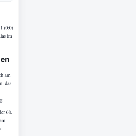
1 (0:0)
llas im
gen
ich am
n, das
g.
er 68.
nem
m