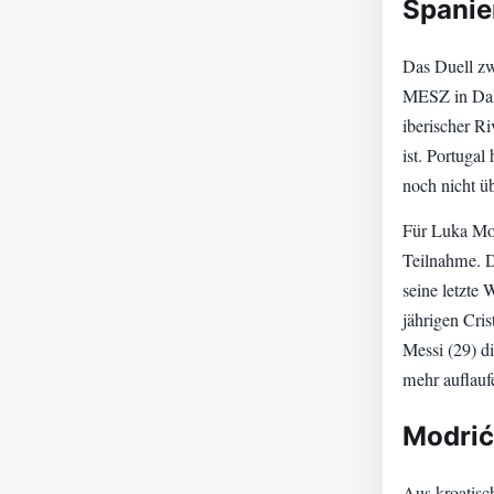
Spanie
Das Duell z
MESZ in Dall
iberischer Ri
ist. Portuga
noch nicht ü
Für Luka Mod
Teilnahme. De
seine letzte
jährigen Cri
Messi (29) di
mehr auflauf
Modrić
Aus kroatisch