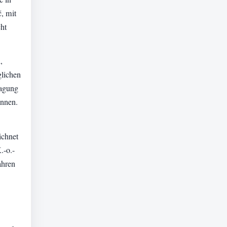
ć, mit
cht
,
glichen
ragung
onnen.
ichnet
.-o.-
ahren