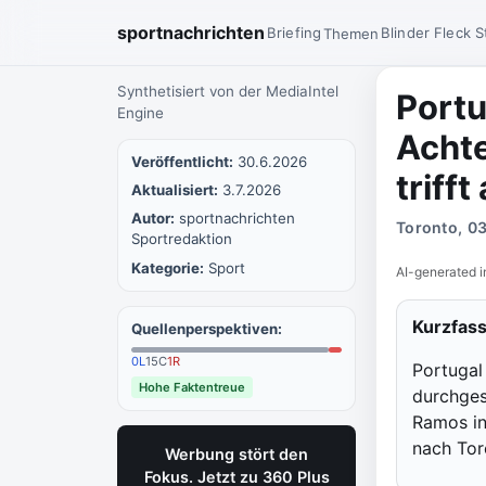
sportnachrichten
Briefing
Blinder Fleck
S
Themen
Synthetisiert von der MediaIntel
Portu
Engine
Achte
Veröffentlicht:
30.6.2026
triff
Aktualisiert:
3.7.2026
Autor:
sportnachrichten
Toronto, 03
Sportredaktion
Kategorie:
Sport
AI-generated i
Kurzfas
Quellenperspektiven:
0
L
15
C
1
R
Portugal
Hohe Faktentreue
durchges
Ramos in
nach Tor
Werbung stört den
Fokus. Jetzt zu 360 Plus