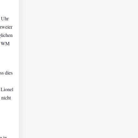
 Uhr
 zweier
glichen
er WM
ss dies
 Lionel
 nicht
e in