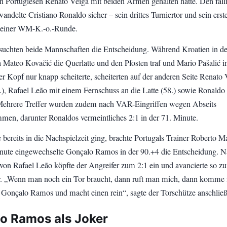
n Portugiesen Renato Veiga mit beiden Armen gehalten hatte. Den fäll
andelte Cristiano Ronaldo sicher – sein drittes Turniertor und sein erst
n einer WM-K.-o.-Runde.
 suchten beide Mannschaften die Entscheidung. Während Kroatien in de
 Mateo Kovačić die Querlatte und den Pfosten traf und Mario Pašalić i
er Kopf nur knapp scheiterte, scheiterten auf der anderen Seite Renato 
.), Rafael Leão mit einem Fernschuss an die Latte (58.) sowie Ronaldo
Mehrere Treffer wurden zudem nach VAR-Eingriffen wegen Abseits
en, darunter Ronaldos vermeintliches 2:1 in der 71. Minute.
e bereits in die Nachspielzeit ging, brachte Portugals Trainer Roberto M
inute eingewechselte Gonçalo Ramos in der 90.+4 die Entscheidung. 
 von Rafael Leão köpfte der Angreifer zum 2:1 ein und avancierte so z
 „Wenn man noch ein Tor braucht, dann ruft man mich, dann komme 
onçalo Ramos und macht einen rein“, sagte der Torschütze anschlie
o Ramos als Joker