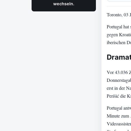
wechseln.
Toronto, 03 
Portugal hat 
gegen Kroati
iberischen D
Dramat
Vor 43.036 Z
Donnerstagab
erst in der N
Perišić die K
Portugal ant
Minute zum A
Videoassisten