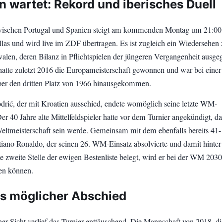
n wartet: Rekord und iberisches Duell
wischen Portugal und Spanien steigt am kommenden Montag um 21:00
as und wird live im ZDF übertragen. Es ist zugleich ein Wiedersehen
valen, deren Bilanz in Pflichtspielen der jüngeren Vergangenheit ausge
l hatte zuletzt 2016 die Europameisterschaft gewonnen und war bei ein
ber den dritten Platz von 1966 hinausgekommen.
rić, der mit Kroatien ausschied, endete womöglich seine letzte WM-
r 40 Jahre alte Mittelfeldspieler hatte vor dem Turnier angekündigt, da
 Weltmeisterschaft sein werde. Gemeinsam mit dem ebenfalls bereits 41-
stiano Ronaldo, der seinen 26. WM-Einsatz absolvierte und damit hinter
e zweite Stelle der ewigen Bestenliste belegt, wird er bei der WM 2030
en können.
s möglicher Abschied
er Sicht verlief das Turnier enttäuschend. Die Mannschaft von 2018, di