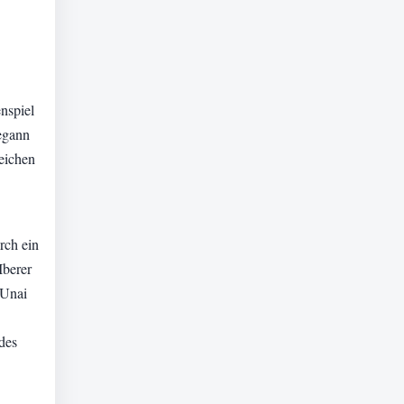
nspiel
begann
leichen
rch ein
Iberer
 Unai
des