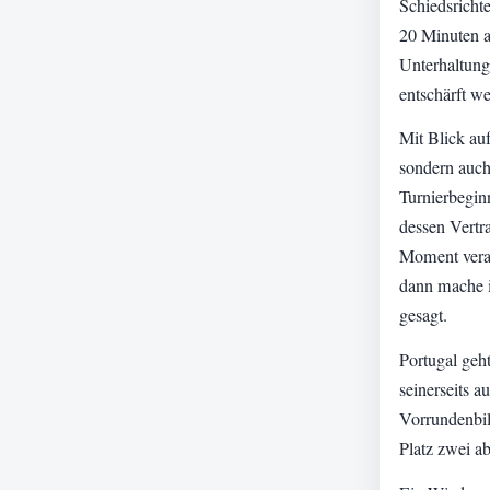
Schiedsrichte
20 Minuten a
Unterhaltung
entschärft w
Mit Blick au
sondern auch
Turnierbegin
dessen Vertra
Moment verar
dann mache i
gesagt.
Portugal geh
seinerseits 
Vorrundenbil
Platz zwei ab