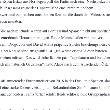
r Espen Eskas aus Norwegen pfiff die Partie nach einer Nachspielzeit v
b. Insgesamt zeigte der Unparteiische eine Partie mit hohem
swert und zahlreichen umstrittenen Szenen, die durch den Videoassiste
erden mussten.
f die nächste Runde warten auf Portugal und Spanien nicht nur sportlic
 emotionale Herausforderungen. Beide Mannschaften verloren vor
n mit Diogo Jota und David Alaba prägende Spieler beziehungsweise e
g bei Real Madrid ausgelaufen ist. „Ich werde erstmal diesen bitteren
beiten müssen. Das wird sicherlich ein paar Tage dauern und brauche
ch mir natürlich Gedanken“, hatte Alaba nach dem Ausscheiden Öster
t als amtierender Europameister von 2016 in das Duell mit Spanien, da
auf eine starke Defensivleistung um Rekordtorhüter Simón bauen kann. 
anz der beiden Teams verlief solide: Beide schlossen die Gruppenphas
.