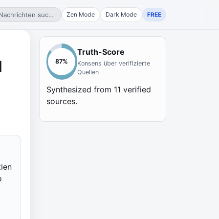
Nachrichten suchen...
Zen Mode
Dark Mode
FREE
Truth-Score
d
87
%
Konsens über verifizierte
Quellen
Synthesized from
11
verified
sources.
tien
o