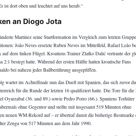
Er ist dort oben und leuchtet auf uns herab.“
en an Diogo Jota
ränderte Martínez seine Startformation im Vergleich zum letzten Gruppe
itionen: João Neves ersetzte Ruben Neves im Mittelfeld, Rafael Leão 
x auf dem linken Flügel. Kroatiens Trainer Zlatko Dalić vertraute der g
a 2:1 besiegt hatte. Während der ersten Hälfte hatten kroatische Fans
naldo bei nahezu jeder Ballberührung ausgepfiffen.
lg wartet im Achtelfinale nun das Duell mit Spanien, das sich zuvor du
erreich für die Runde der letzten 16 qualifiziert hatte. Die Tore für die 
kel Oyarzabal (36. und 89.) sowie Pedro Porro (66.). Spaniens Torhüter
abermals ohne Gegentor und stellte mit insgesamt 519 Minuten ohne
en neuen WM-Rekord auf – er übertraf damit die bisherige Bestmarke 
alter Zenga von 517 Minuten aus dem Jahr 1990.