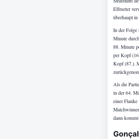
Strafraum de
Elfmeter verw
überhaupt i
In der Folge
Minute durch
88. Minute p
per Kopf (16
Kopf (87.). 
zurückgenomm
Als die Parti
in der 64. M
einer Flanke
Matchwinner.
dann kommt G
Gonçal