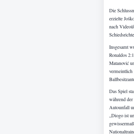
Die Schlussm
erzielte Još
nach Videoüb
Schiedsricht
Insgesamt w
Ronaldos 2:1
Matanović und
vermeintlich 
Ballbesitzan
Das Spiel st
während der 
Autounfall 
„Diogo ist un
gewissermaße
Nationaltrai