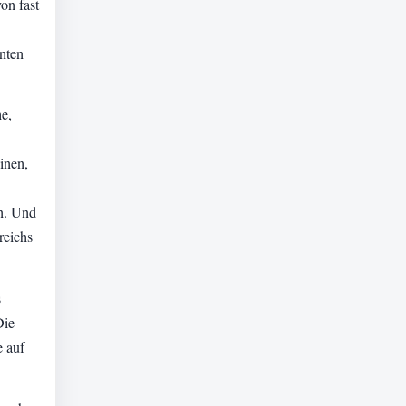
on fast
nten
he,
inen,
n. Und
reichs
s
Die
e auf