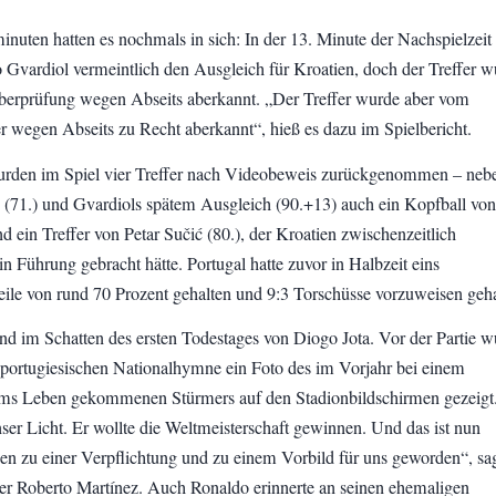
inuten hatten es nochmals in sich: In der 13. Minute der Nachspielzeit
ko Gvardiol vermeintlich den Ausgleich für Kroatien, doch der Treffer 
erprüfung wegen Abseits aberkannt. „Der Treffer wurde aber vom
er wegen Abseits zu Recht aberkannt“, hieß es dazu im Spielbericht.
urden im Spiel vier Treffer nach Videobeweis zurückgenommen – neb
 (71.) und Gvardiols spätem Ausgleich (90.+13) auch ein Kopfball von
 ein Treffer von Petar Sučić (80.), der Kroatien zwischenzeitlich
in Führung gebracht hätte. Portugal hatte zuvor in Halbzeit eins
teile von rund 70 Prozent gehalten und 9:3 Torschüsse vorzuweisen geh
and im Schatten des ersten Todestages von Diogo Jota. Vor der Partie 
portugiesischen Nationalhymne ein Foto des im Vorjahr bei einem
ums Leben gekommenen Stürmers auf den Stadionbildschirmen gezeigt
ser Licht. Er wollte die Weltmeisterschaft gewinnen. Und das ist nun
n zu einer Verpflichtung und zu einem Vorbild für uns geworden“, sa
ner Roberto Martínez. Auch Ronaldo erinnerte an seinen ehemaligen