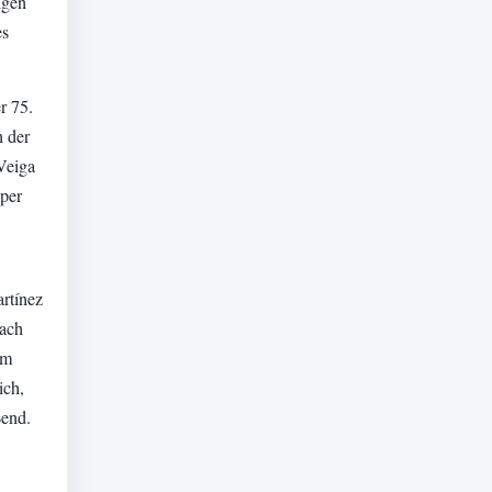
igen
es
r 75.
n der
Veiga
 per
artínez
Nach
um
ich,
ßend.