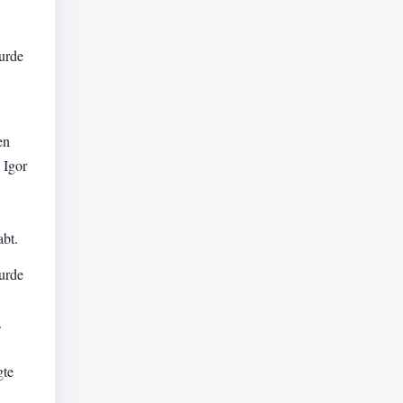
wurde
en
 Igor
abt.
wurde
.
gte