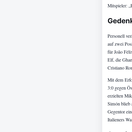
Mitspieler: „
Gedenk
Personell ve
auf zwei Pos
für João Féli
Elf, die Ghan
Cristiano Ro
Mit dem Erfo
3:0 gegen Öst
erzielten Mi
Simón blieb 
Gegentor ein
Italieners W