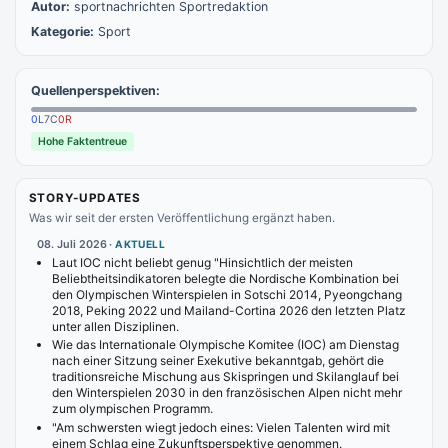
Autor:
sportnachrichten Sportredaktion
Kategorie:
Sport
Quellenperspektiven:
0
L
7
C
0
R
Hohe Faktentreue
STORY-UPDATES
Was wir seit der ersten Veröffentlichung ergänzt haben.
08. Juli 2026
·
AKTUELL
Laut IOC nicht beliebt genug "Hinsichtlich der meisten
Beliebtheitsindikatoren belegte die Nordische Kombination bei
den Olympischen Winterspielen in Sotschi 2014, Pyeongchang
2018, Peking 2022 und Mailand-Cortina 2026 den letzten Platz
unter allen Disziplinen.
Wie das Internationale Olympische Komitee (IOC) am Dienstag
nach einer Sitzung seiner Exekutive bekanntgab, gehört die
traditionsreiche Mischung aus Skispringen und Skilanglauf bei
den Winterspielen 2030 in den französischen Alpen nicht mehr
zum olympischen Programm.
"Am schwersten wiegt jedoch eines: Vielen Talenten wird mit
einem Schlag eine Zukunftsperspektive genommen.