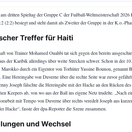
am dritten Spieltag der Gruppe C der Fußball-Weltmeisterschaft 2026 H
:2 (2:2) besiegt und steht damit als Zweiter der Gruppe in der K.o.-Pha
scher Treffer für Haiti
ft von Trainer Mohamed Ouahbi tat sich gegen den bereits ausgeschi
aus der Karibik allerdings über weite Strecken schwer. Schon in der 10.
t Marokko durch ein Eigentor von Torhüter Yassine Bounou, genannt 
. Eine Hereingabe von Duverne über die rechte Seite war zuvor gefährl
nny Joseph fälschte die Hereingabe mit der Hacke an den Rücken des
en Keepers ab, von wo aus der Ball ins eigene Netz trudelte. „Nach ei
Vorarbeit mit Tempo von Duverne über rechts veredelt Joseph aus kurze
der Hacke“, fasste der dpa-Reporter die Szene zusammen.
llungen und Wechsel