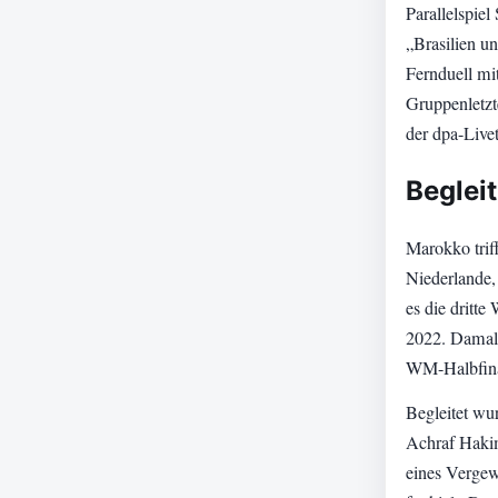
Parallelspiel
„Brasilien u
Fernduell mit
Gruppenletzt
der dpa-Livet
Beglei
Marokko trif
Niederlande,
es die dritt
2022. Damals
WM-Halbfinal
Begleitet wu
Achraf Hakim
eines Vergew