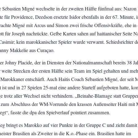
er Sébastien Migné wechselte in der zweiten Hälfte fünfmal aus: Nazon
e für Providence, Deedson ersetzte Isidor ebenfalls in der 67. Minute, i
rachte Migné mit Arcus und Simon zwei frische Offensivkräfte, ehe in 
ott für Joseph nachrückte. Gelbe Karten sahen auf haitianischer Seite N
Casimir; kein marokkanischer Spieler wurde verwarnt. Schiedsrichter d
anny Makkelie aus Curaçao.
er Johny Placide, der in Diensten der Nationalmannschaft bereits 38 Jah
er weite Strecken der ersten Hälfte sein Team im Spiel gehalten und meh
Marokkaner entschärft. Auch Haitis Coach Sébastien Migné, der seit 
ist und in 27 Spielen 25-mal eine andere Startelf aufgeboten hatte, ko
ge trotz aller Wechsel nicht verhindern. „Beinahe-Blamage statt Gruppe
 zum Abschluss der WM-Vorrunde den krassen Außenseiter Haiti mit
iegt“, fasste die dpa den Spielverlauf pointiert zusammen.
eg bringt es Marokko auf vier Punkte in der Gruppe C und zieht damit 
ster Brasilien als Zweiter in die K.o.-Phase ein. Brasilien hatte im