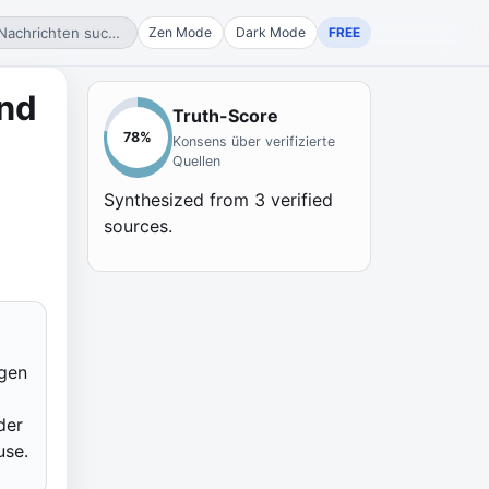
Nachrichten suchen...
Zen Mode
Dark Mode
FREE
und
Truth-Score
78
%
Konsens über verifizierte
Quellen
Synthesized from
3
verified
sources.
egen
der
use.