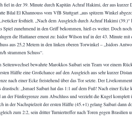
h fiel in der 39. Minute durch Kapitän Achraf Hakimi, der aus kurzer 
hatte Bilal El Khannouss vom VfB Stuttgart „aus spitzem Winkel abgez
Liveticker festhielt. „Nach dem Ausgleich durch Achraf Hakimi (39.)“
s Spiel zunehmend in den Griff bekommen, hieß es weiter. Doch noch
lugen die Haitianer erneut zu: Isidor Wilson traf in der 43. Minute mit
uss aus 25,2 Metern in den linken oberen Torwinkel – „Isidors Antwo
m/h strammen Schuss“.
 Seitenwechsel bewahrte Marokkos Saibari sein Team vor einem Rück
 ersten Hälfte eine Großchance auf den Ausgleich aus sehr kurzer Dista
enze nach einer Ecke freistehend über das Tor setzte. Der Livekomment
es drastisch: „Ismael Saibari hat das 1:1 auf dem Fuß! Nach einer Eck
nd an der Fünfergrenze zum Abschluss und verzieht die Kugel komplett 
h in der Nachspielzeit der ersten Hälfte (45.+1) gelang Saibari dann d
leich zum 2:2, sein dritter Turniertreffer nach Toren gegen Brasilien 