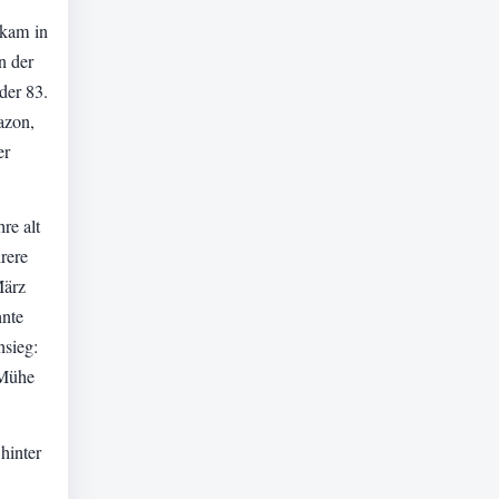
 kam in
n der
der 83.
azon,
er
re alt
rere
März
nnte
nsieg:
 Mühe
hinter