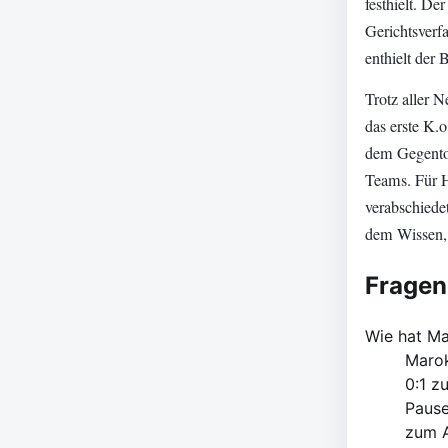
festhielt. De
Gerichtsverf
enthielt der B
Trotz aller 
das erste K
dem Gegentor
Teams. Für H
verabschiede
dem Wissen, 
Fragen
Wie hat Ma
Marok
0:1 z
Pause
zum A