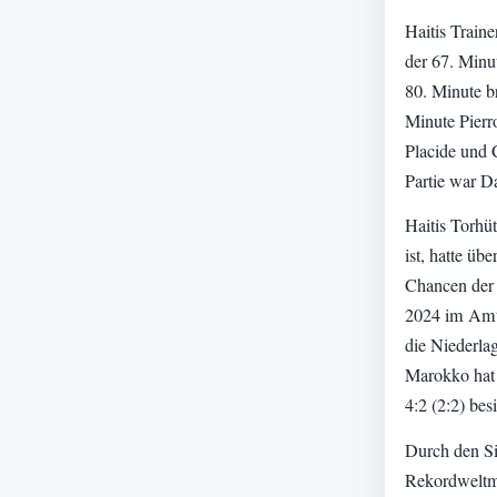
Haitis Train
der 67. Minut
80. Minute b
Minute Pierr
Placide und 
Partie war D
Haitis Torhüt
ist, hatte üb
Chancen der 
2024 im Amt 
die Niederla
Marokko hat
4:2 (2:2) bes
Durch den Si
Rekordweltmei