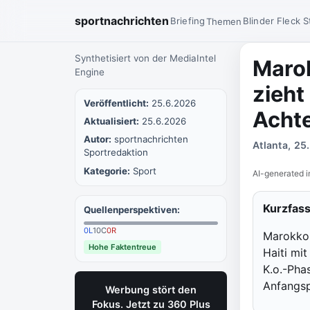
sportnachrichten
Briefing
Blinder Fleck
S
Themen
Synthetisiert von der MediaIntel
Marok
Engine
zieht
Veröffentlicht:
25.6.2026
Achte
Aktualisiert:
25.6.2026
Autor:
sportnachrichten
Atlanta, 25
Sportredaktion
Kategorie:
Sport
AI-generated i
Kurzfas
Quellenperspektiven:
0
L
10
C
0
R
Marokko 
Hohe Faktentreue
Haiti mit
K.o.-Pha
Anfangsp
Werbung stört den
Fokus. Jetzt zu 360 Plus