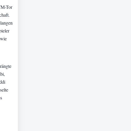
 WM-Tor
chaft.
elangen
ieler
 wie
drängte
bi,
ddi
selte
os