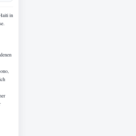
aiti in
se.
edenen
Bono,
ich
ner
r