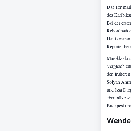
Das Tor mark
des Karibikst
Bei der erst
Rekordnation
Haitis waren
Reporter beo
Marokko brau
Vergleich zu
den früheren
Sofyan Amra
und Issa Dio
ebenfalls zw
Budapest und 
Wende 