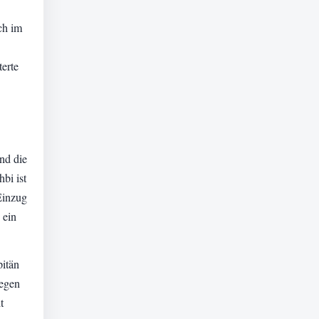
ch im
terte
nd die
bi ist
Einzug
 ein
itän
wegen
t