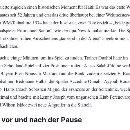
ierte zugleich einen historischen Moment für Haiti: Es war das erste
aates seit 52 Jahren und erst das dritte überhaupt bei einer Weltmeisters
en WM-Teilnahme 1974 hatte der Inselstaat zwei Tore erzielt – „beide g
alspieler Emmanuel Sanon“, wie der dpa-Newskanal anmerkte. Die Sp
 trotz ihres frühen Ausscheidens „tanzend in der Arena“ angekommen,
bachteten.
chte einige Minuten, um ins Spiel zu finden. Trainer Ouahbi hatte im
m Schottland-Spiel auf vier Positionen rotiert: Anass Salah-Eddine ver
 Bayern-Profi Noussair Mazraoui auf die Bank, zudem ersetzten El Kaa
bat und Redouane Halhal die Spieler Azzedine Ounahi, Ayyoub Boua
p. Haitis Coach Sébastien Migné, der Franzose an der Seitenlinie, wech
eimal und brachte mit Lenny Joseph vom ungarischen Klub Ferencvár
Wilson Isidor zwei neue Angreifer in die Startelf.
vor und nach der Pause