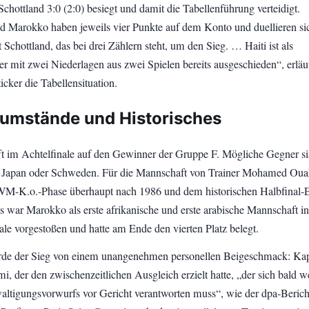
 Schottland 3:0 (2:0) besiegt und damit die Tabellenführung verteidigt.
nd Marokko haben jeweils vier Punkte auf dem Konto und duellieren si
 Schottland, das bei drei Zählern steht, um den Sieg. … Haiti ist als
er mit zwei Niederlagen aus zwei Spielen bereits ausgeschieden“, erläu
icker die Tabellensituation.
tumstände und Historisches
ft im Achtelfinale auf den Gewinner der Gruppe F. Mögliche Gegner si
 Japan oder Schweden. Für die Mannschaft von Trainer Mohamed Ouah
e WM-K.o.-Phase überhaupt nach 1986 und dem historischen Halbfinal-
 war Marokko als erste afrikanische und erste arabische Mannschaft in
e vorgestoßen und hatte am Ende den vierten Platz belegt.
rde der Sieg von einem unangenehmen personellen Beigeschmack: Kap
i, der den zwischenzeitlichen Ausgleich erzielt hatte, „der sich bald 
altigungsvorwurfs vor Gericht verantworten muss“, wie der dpa-Berich