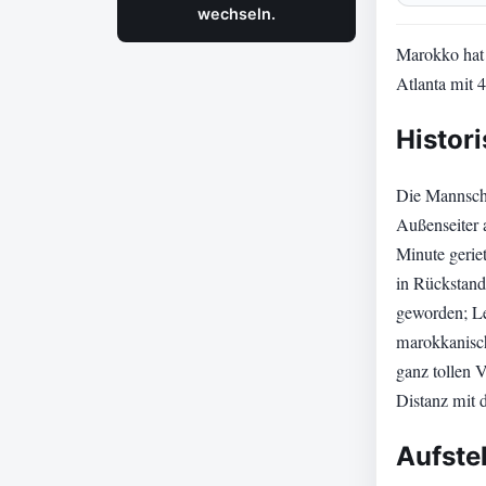
wechseln.
Marokko hat 
Atlanta mit 4
Histori
Die Mannscha
Außenseiter 
Minute gerie
in Rückstand
geworden; Le
marokkanisch
ganz tollen 
Distanz mit 
Aufste