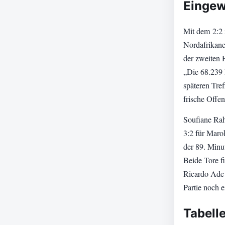
Eingew
Mit dem 2:2 
Nordafrikan
der zweiten 
„Die 68.239 
späteren Tre
frische Offen
Soufiane Rahi
3:2 für Maro
der 89. Minu
Beide Tore f
Ricardo Ade 
Partie noch 
Tabell