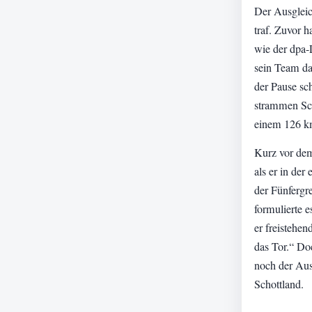
Der Ausgleic
traf. Zuvor 
wie der dpa-
sein Team da
der Pause sch
strammen Sch
einem 126 k
Kurz vor dem
als er in der
der Fünfergr
formulierte 
er freistehe
das Tor.“ Doc
noch der Ausg
Schottland.