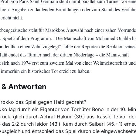
r Profi von Paris Saint-Germain steht damit parallel zum Turnier vor ei
ahren. Angaben zu laufenden Ermittlungen oder zum Stand des Verfahr
ericht nicht.
Nebengeräusche steht für Marokkos Auswahl nach einer zähen Vorrund
.o.-Spiel auf dem Programm. „Die Mannschaft von Mohamed Ouahbi ha
 deutlich einen Zahn zugelegt“, lobte der Reporter die Reaktion seine
aiti endet das Turnier nach der dritten Niederlage – die Mannschaft
t sich nach 1974 erst zum zweiten Mal von einer Weltmeisterschaft und
immerhin ein historisches Tor erzielt zu haben.
 & Antworten
rokko das Spiel gegen Haiti gedreht?
ko lag durch ein Eigentor von Torhüter Bono in der 10. Mi
urück, glich durch Achraf Hakimi (39.) aus, kassierte vor de
 das 2:2 durch Isidor (43.), kam durch Saibari (45.+1) erne
usgleich und entschied das Spiel durch die eingewechselt