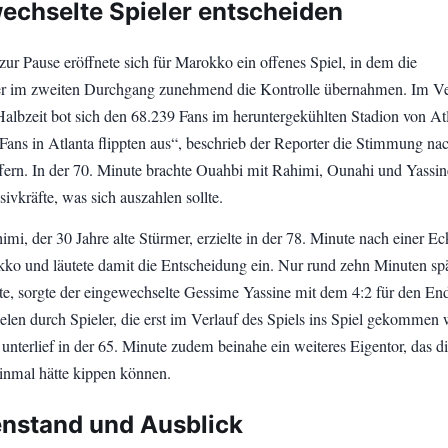
echselte Spieler entscheiden
zur Pause eröffnete sich für Marokko ein offenes Spiel, in dem die
er im zweiten Durchgang zunehmend die Kontrolle übernahmen. Im Ve
Halbzeit bot sich den 68.239 Fans im heruntergekühlten Stadion von At
Fans in Atlanta flippten aus“, beschrieb der Reporter die Stimmung na
ffern. In der 70. Minute brachte Ouahbi mit Rahimi, Ounahi und Yassin
sivkräfte, was sich auszahlen sollte.
mi, der 30 Jahre alte Stürmer, erzielte in der 78. Minute nach einer Ec
kko und läutete damit die Entscheidung ein. Nur rund zehn Minuten spä
te, sorgte der eingewechselte Gessime Yassine mit dem 4:2 für den En
ielen durch Spieler, die erst im Verlauf des Spiels ins Spiel gekommen 
unterlief in der 65. Minute zudem beinahe ein weiteres Eigentor, das d
einmal hätte kippen können.
enstand und Ausblick