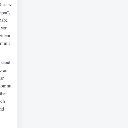
Distanz
ogen“,
 habe
 vor
 einem
rt mit
stand,
nz an
ar
e kommt
über
och
und