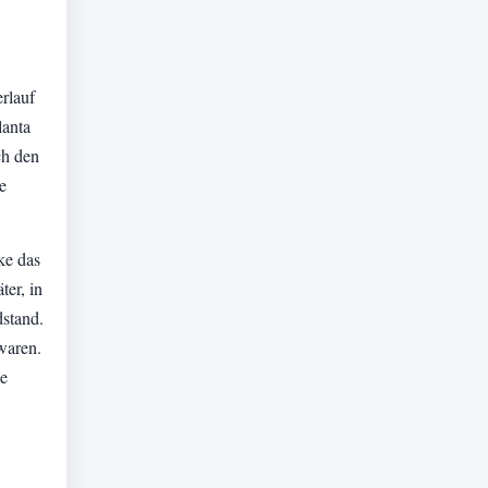
rlauf
lanta
ch den
e
ke das
ter, in
dstand.
waren.
ie