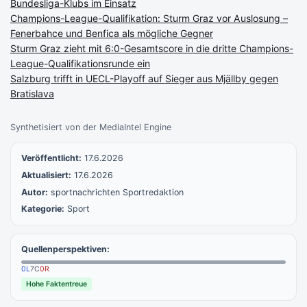
Bundesliga-Klubs im Einsatz
Champions-League-Qualifikation: Sturm Graz vor Auslosung –
Fenerbahce und Benfica als mögliche Gegner
Sturm Graz zieht mit 6:0-Gesamtscore in die dritte Champions-
League-Qualifikationsrunde ein
Salzburg trifft in UECL-Playoff auf Sieger aus Mjällby gegen
Bratislava
Synthetisiert von der MediaIntel Engine
Veröffentlicht:
17.6.2026
Aktualisiert:
17.6.2026
Autor:
sportnachrichten Sportredaktion
Kategorie:
Sport
Quellenperspektiven:
0
L
7
C
0
R
Hohe Faktentreue