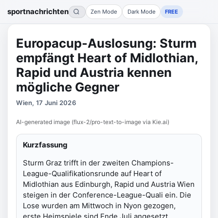
sportnachrichten
Zen Mode
Dark Mode
FREE
Europacup-Auslosung: Sturm
empfängt Heart of Midlothian,
Rapid und Austria kennen
mögliche Gegner
Wien, 17 Juni 2026
AI-generated image (flux-2/pro-text-to-image via Kie.ai)
Kurzfassung
Sturm Graz trifft in der zweiten Champions-
League-Qualifikationsrunde auf Heart of
Midlothian aus Edinburgh, Rapid und Austria Wien
steigen in der Conference-League-Quali ein. Die
Lose wurden am Mittwoch in Nyon gezogen,
erste Heimspiele sind Ende Juli angesetzt.