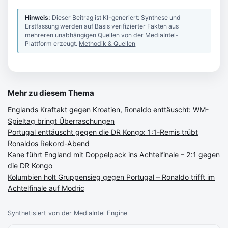
Hinweis:
Dieser Beitrag ist KI-generiert: Synthese und
Erstfassung werden auf Basis verifizierter Fakten aus
mehreren unabhängigen Quellen von der MediaIntel-
Plattform erzeugt.
Methodik & Quellen
Mehr zu diesem Thema
Englands Kraftakt gegen Kroatien, Ronaldo enttäuscht: WM-
Spieltag bringt Überraschungen
Portugal enttäuscht gegen die DR Kongo: 1:1-Remis trübt
Ronaldos Rekord-Abend
Kane führt England mit Doppelpack ins Achtelfinale – 2:1 gegen
die DR Kongo
Kolumbien holt Gruppensieg gegen Portugal – Ronaldo trifft im
Achtelfinale auf Modric
Synthetisiert von der MediaIntel Engine