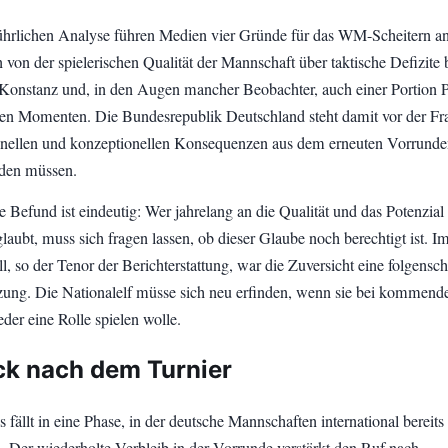
führlichen Analyse führen Medien vier Gründe für das WM-Scheitern an
 von der spielerischen Qualität der Mannschaft über taktische Defizite 
 Konstanz und, in den Augen mancher Beobachter, auch einer Portion 
en Momenten. Die Bundesrepublik Deutschland steht damit vor der Fr
onellen und konzeptionellen Konsequenzen aus dem erneuten Vorrund
den müssen.
e Befund ist eindeutig: Wer jahrelang an die Qualität und das Potenzial 
aubt, muss sich fragen lassen, ob dieser Glaube noch berechtigt ist. I
l, so der Tenor der Berichterstattung, war die Zuversicht eine folgensc
zung. Die Nationalelf müsse sich neu erfinden, wenn sie bei kommend
der eine Rolle spielen wolle.
ck nach dem Turnier
ällt in eine Phase, in der deutsche Mannschaften international bereits 