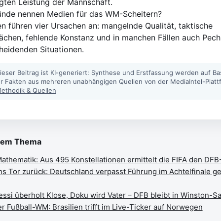
gten Leistung der Mannschaft.
ünde nennen Medien für das WM-Scheitern?
n führen vier Ursachen an: mangelnde Qualität, taktische
chen, fehlende Konstanz und in manchen Fällen auch Pech
heidenden Situationen.
ieser Beitrag ist KI-generiert: Synthese und Erstfassung werden auf Ba
ter Fakten aus mehreren unabhängigen Quellen von der MediaIntel-Platt
ethodik & Quellen
sem Thema
athematik: Aus 495 Konstellationen ermittelt die FIFA den DF
s Tor zurück: Deutschland verpasst Führung im Achtelfinale g
ssi überholt Klose, Doku wird Vater – DFB bleibt in Winston-S
er Fußball-WM: Brasilien trifft im Live-Ticker auf Norwegen