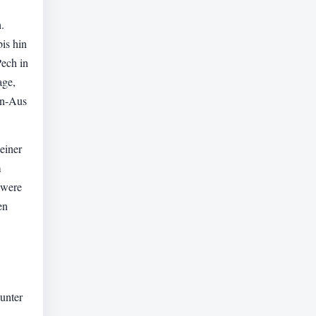
.
bis hin
Pech in
age,
en-Aus
einer
m
hwere
en
unter