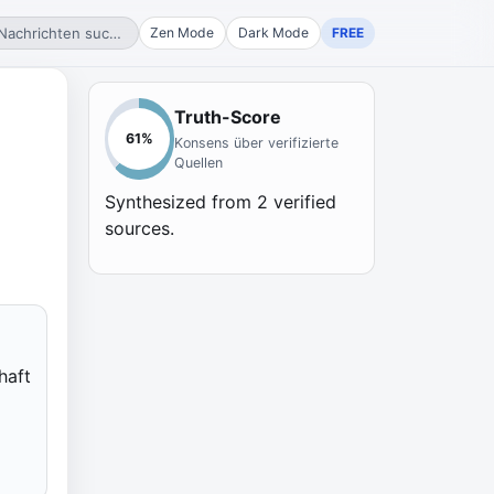
Nachrichten suchen...
Zen Mode
Dark Mode
FREE
Truth-Score
61
%
Konsens über verifizierte
Quellen
Synthesized from
2
verified
sources.
haft