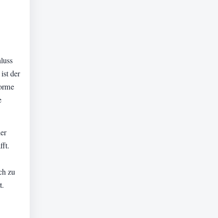
luss
ist der
norme
e
ner
ft.
ch zu
t.