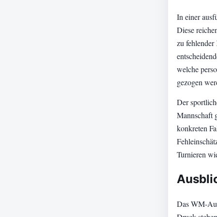
In einer aus
Diese reichen
zu fehlender
entscheidend
welche pers
gezogen wer
Der sportlich
Mannschaft gl
konkreten Fal
Fehleinschät
Turnieren wie
Ausbli
Das WM-Aus f