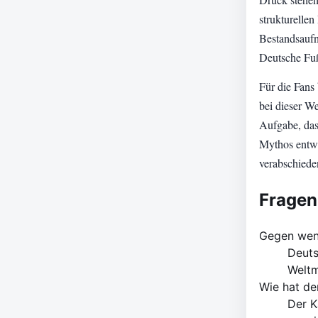
Druck stehen
strukturellen
Bestandsauf
Deutsche Fuß
Für die Fans 
bei dieser We
Aufgabe, das
Mythos entwe
verabschiede
Fragen
Gegen wen 
Deuts
Weltm
Wie hat de
Der K