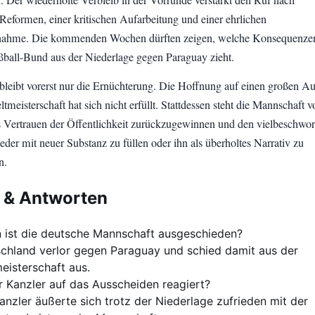
. Der wiederholte Verbleib in der Vorrunde verstärkt den Ruf nach
 Reformen, einer kritischen Aufarbeitung und einer ehrlichen
nahme. Die kommenden Wochen dürften zeigen, welche Konsequenze
ball-Bund aus der Niederlage gegen Paraguay zieht.
bleibt vorerst nur die Ernüchterung. Die Hoffnung auf einen großen Auf
ltmeisterschaft hat sich nicht erfüllt. Stattdessen steht die Mannschaft v
 Vertrauen der Öffentlichkeit zurückzugewinnen und den vielbeschwo
der mit neuer Substanz zu füllen oder ihn als überholtes Narrativ zu
n.
 & Antworten
ist die deutsche Mannschaft ausgeschieden?
chland verlor gegen Paraguay und schied damit aus der
eisterschaft aus.
r Kanzler auf das Ausscheiden reagiert?
anzler äußerte sich trotz der Niederlage zufrieden mit der