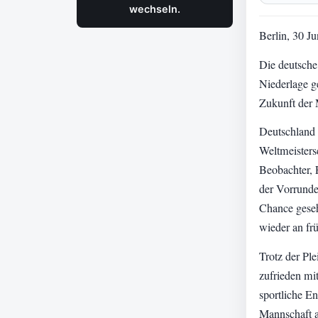
wechseln.
Berlin, 30 J
Die deutsche
Niederlage g
Zukunft der 
Deutschland v
Weltmeisters
Beobachter, 
der Vorrunde
Chance geseh
wieder an fr
Trotz der Ple
zufrieden mit
sportliche E
Mannschaft a