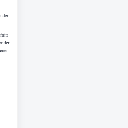
n der
tritt
or der
renen