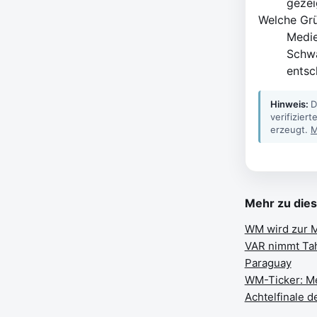
gezei
Welche Gr
Medie
Schwä
entsc
Hinweis:
D
verifizier
erzeugt.
M
Mehr zu die
WM wird zur M
VAR nimmt Tah
Paraguay
WM-Ticker: Me
Achtelfinale d