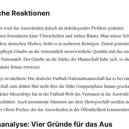
sche Reaktionen
n wird das Ausscheiden jedoch als tieferliegendes Problem gedeutet.
n formulieren klare Überschriften und ziehen Bilanz: Man müsse Sch
em deutschen Mythos, heißt es in mehreren Beiträgen. Damit gemeint 
gepflegte Glaube an die vermeintlich unverwüstliche Qualität und das e
 Nationalelf. Der Glaube an die Stärke der Mannschaft habe sich, so di
fataler Irrtum erwiesen.
ge ist nüchtern: Die deutsche Fußball-Nationalmannschaft hat es bei ei
chaft zum dritten Mal nicht über die frühe Gruppenphase hinaus geschaf
lcher Misserfolge hat in der Fußball-Welt das Vertrauen in die Auswahl
rschüttert. Auch prominente Stimmen aus dem Showgeschäft melden si
er Oliver Pocher, der das Ausscheiden in der Öffentlichkeit kommentier
analyse: Vier Gründe für das Aus