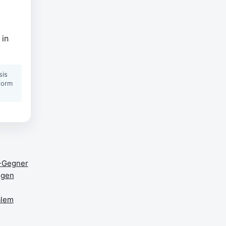
 in
sis
form
B-Gegner
egen
alem