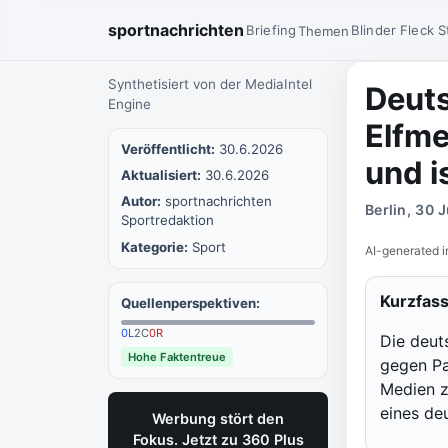
sportnachrichten
Briefing
Blinder Fleck
S
Themen
Synthetisiert von der MediaIntel
Deuts
Engine
Elfm
Veröffentlicht:
30.6.2026
und i
Aktualisiert:
30.6.2026
Autor:
sportnachrichten
Berlin, 30 
Sportredaktion
Kategorie:
Sport
AI-generated i
Kurzfas
Quellenperspektiven:
0
L
2
C
0
R
Die deut
Hohe Faktentreue
gegen Pa
Medien z
eines de
Werbung stört den
Fokus. Jetzt zu 360 Plus