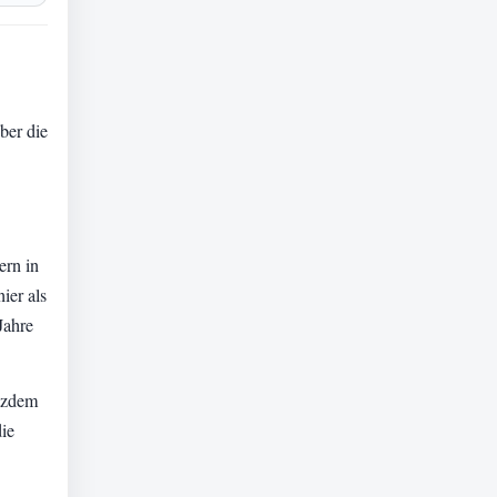
ber die
ern in
ier als
Jahre
otzdem
die