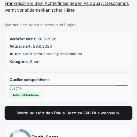
Frankreich vor dem Achtelfinale gegen Paraguay: Deschamps
warnt vor südamerikanischer Härte
Synthetisiert von der MediaIntel Engine
Veröffentlicht:
28.6.2026
Aktualisiert:
29.6.2026
Autor:
sportnachrichten Sportredaktion
Kategorie:
Sport
Quellenperspektiven:
0
L
9
C
1
R
Hohe Faktentreue
Werbung stört den Fokus. Jetzt zu 360 Plus wechseln.