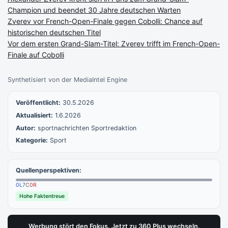
Champion und beendet 30 Jahre deutschen Warten
Zverev vor French-Open-Finale gegen Cobolli: Chance auf
historischen deutschen Titel
Vor dem ersten Grand-Slam-Titel: Zverev trifft im French-Open-
Finale auf Cobolli
Synthetisiert von der MediaIntel Engine
Veröffentlicht:
30.5.2026
Aktualisiert:
1.6.2026
Autor:
sportnachrichten Sportredaktion
Kategorie:
Sport
Quellenperspektiven:
0
L
7
C
0
R
Hohe Faktentreue
Werbung stört den Fokus. Jetzt zu 360 Plus wechseln.