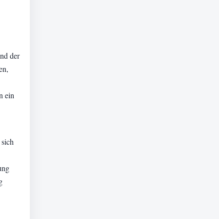
nd der
en,
n ein
 sich
ung
g