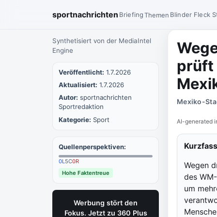
sportnachrichten
Briefing
Blinder Fleck
S
Themen
Synthetisiert von der MediaIntel
Wege
Engine
prüft
Veröffentlicht:
1.7.2026
Mexi
Aktualisiert:
1.7.2026
Autor:
sportnachrichten
Mexiko-Stad
Sportredaktion
Kategorie:
Sport
AI-generated i
Kurzfas
Quellenperspektiven:
0
L
5
C
0
R
Wegen dr
Hohe Faktentreue
des WM-A
um mehre
verantwo
Werbung stört den
Menschen
Fokus. Jetzt zu 360 Plus