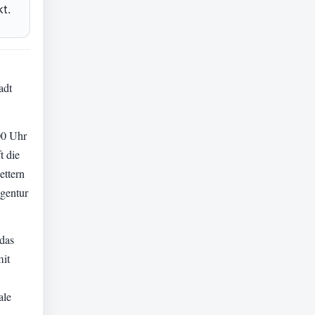
t.
adt
00 Uhr
t die
ettern
gentur
das
mit
ale