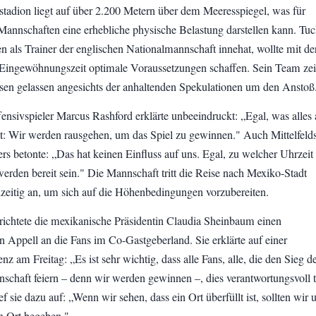
tadion liegt auf über 2.200 Metern über dem Meeresspiegel, was für
Mannschaften eine erhebliche physische Belastung darstellen kann. Tuc
n als Trainer der englischen Nationalmannschaft innehat, wollte mit de
 Eingewöhnungszeit optimale Voraussetzungen schaffen. Sein Team zei
ssen gelassen angesichts der anhaltenden Spekulationen um den Anstoß
ensivspieler Marcus Rashford erklärte unbeeindruckt: „Egal, was alles 
 Wir werden rausgehen, um das Spiel zu gewinnen." Auch Mittelfelds
s betonte: „Das hat keinen Einfluss auf uns. Egal, zu welcher Uhrzeit
werden bereit sein." Die Mannschaft tritt die Reise nach Mexiko-Stadt
zeitig an, um sich auf die Höhenbedingungen vorzubereiten.
richtete die mexikanische Präsidentin Claudia Sheinbaum einen
n Appell an die Fans im Co-Gastgeberland. Sie erklärte auf einer
nz am Freitag: „Es ist sehr wichtig, dass alle Fans, alle, die den Sieg d
schaft feiern – denn wir werden gewinnen –, dies verantwortungsvoll 
 sie dazu auf: „Wenn wir sehen, dass ein Ort überfüllt ist, sollten wir 
n Ort begeben."