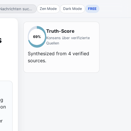
Nachrichten suchen...
Zen Mode
Dark Mode
FREE
Truth-Score
s
69
%
Konsens über verifizierte
Quellen
Synthesized from
4
verified
sources.
ng
ion
er