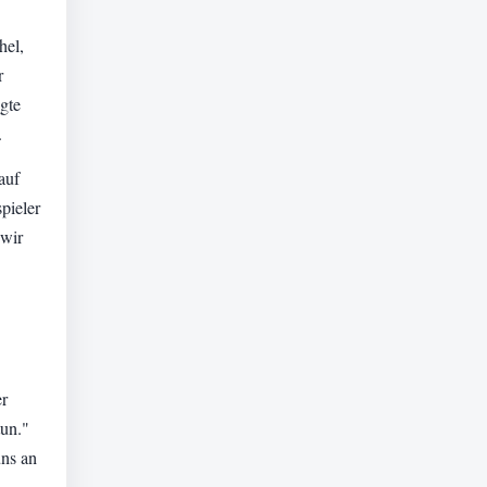
hel,
r
gte
.
auf
pieler
 wir
er
tun."
uns an