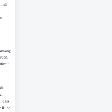
hnell
en
passung
erden,
oßzeit
.
adt
gen
, dass
er Ruhe