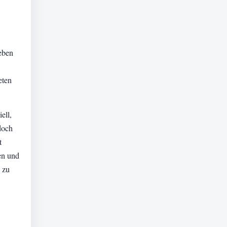
eben
eten
ell,
doch
t
en und
 zu