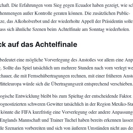
chaft. Die Erfahrungen vom Sieg gegen Ecuador haben gezeigt, wie sc
enmengen außer Kontrolle geraten können. Die zusätzlichen Public-
ze, das Alkoholverbot und der wiederholte Appell der Präsidentin soll
dass sich ähnliche Szenen beim Achtelfinale am Sonntag wiederholen.
k auf das Achtelfinale
 bedeutet eine mögliche Vorverlegung des Anstoßes vor allem eine An
g. Sollte das Spiel tatsächlich um mehrere Stunden nach vorn verlegt w
hauer, die mit Fernsehübertragungen rechnen, mit einer früheren Anst
Mitteleuropa würde sich die Übertragungszeit entsprechend verschieben
ogische Entwicklung bleibt bis zum Spieltag der entscheidende Faktor.
prognostizierten schweren Gewitter tatsächlich in der Region Mexiko-St
 könnte die FIFA kurzfristig eine Vorverlegung oder andere Anpassun
 Englands Mannschaft und Trainer Tuchel haben bereits erkennen lassen
 alle Szenarien vorbereiten und sich von äußeren Umständen nicht aus d