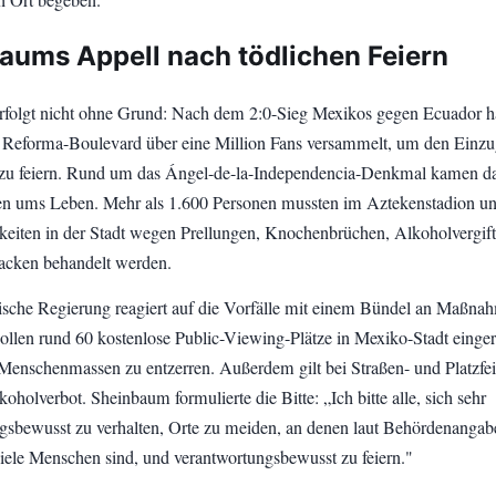
aums Appell nach tödlichen Feiern
rfolgt nicht ohne Grund: Nach dem 2:0-Sieg Mexikos gegen Ecuador h
 Reforma-Boulevard über eine Million Fans versammelt, um den Einzu
 zu feiern. Rund um das Ángel-de-la-Independencia-Denkmal kamen d
n ums Leben. Mehr als 1.600 Personen mussten im Aztekenstadion un
hkeiten in der Stadt wegen Prellungen, Knochenbrüchen, Alkoholvergif
acken behandelt werden.
sche Regierung reagiert auf die Vorfälle mit einem Bündel an Maßna
ollen rund 60 kostenlose Public-Viewing-Plätze in Mexiko-Stadt einger
enschenmassen zu entzerren. Außerdem gilt bei Straßen- und Platzfei
koholverbot. Sheinbaum formulierte die Bitte: „Ich bitte alle, sich sehr
gsbewusst zu verhalten, Orte zu meiden, an denen laut Behördenangab
 viele Menschen sind, und verantwortungsbewusst zu feiern."