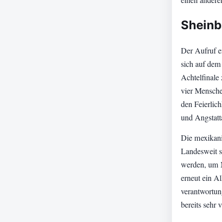
Sheinb
Der Aufruf e
sich auf dem
Achtelfinale
vier Mensche
den Feierlic
und Angstatt
Die mexikani
Landesweit s
werden, um M
erneut ein Al
verantwortun
bereits sehr