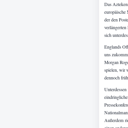
Das Aztekens
europäische 
der den Poste
verlängerten
sich unterde
Englands Off
uns zukommt:
Morgan Roger
spielen, wir 
dennoch früh
Unterdessen 
eindringliche
Pressekonfere
Nationalmann
Außerdem rief
einen andere