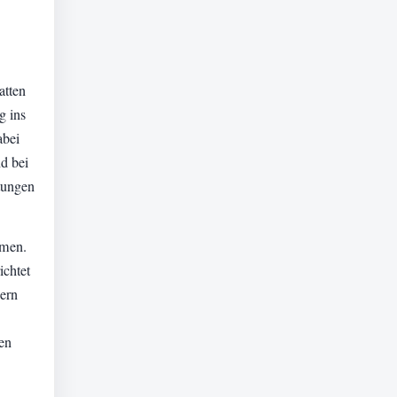
atten
g ins
abei
d bei
tungen
hmen.
ichtet
ern
en