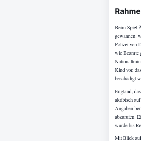
Rahme
Beim Spiel Ä
gewannen, wa
Polizei von 
wie Beamte 
Nationaltrai
Kind vor, da
beschädigt w
England, das 
akribisch au
Angaben bere
abzurufen. E
wurde bis Red
Mit Blick auf