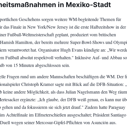
heitsmaßnahmen in Mexiko-Stadt
sportlichen Geschehens sorgen weitere WM-begleitende Themen für
r das Finale in New York/New Jersey ist die erste Halbzeitshow in der
iner Fußball-Weltmeisterschaft geplant, produziert vom britischen
 Hamish Hamilton, der bereits mehrere Super-Bowl-Shows und Olympi
iern verantwortet hat. Organisator Hugh Evans kündigte an: „Wir werd
m Fußball absolut respektvoll verhalten." Inklusive Auf- und Abbau sol
lb von 15 Minuten abgeschlossen sein.
lle Fragen rund um andere Mannschaften beschäftigen die WM. Der f
ionalspieler Christoph Kramer sagte mit Blick auf die DFB-Situation: 
ab keine andere Möglichkeit, als dass Julian Nagelsmann den Weg räu
ertesacker ergänzte: „Ich glaube, der DFB weiß genau, es kann nur üb
 gehen und da fokussieren sie sich jetzt drauf." Zudem hatte Paraguay
im Achtelfinale im Elfmeterschießen ausgeschaltet; Präsident Santiago
s Duell wegen seiner Mercosur-Gipfel-Pflichten von Asunción aus.