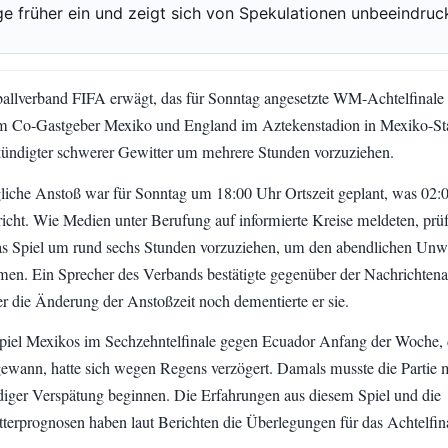
e früher ein und zeigt sich von Spekulationen unbeeindruck
allverband FIFA erwägt, das für Sonntag angesetzte WM-Achtelfinale
m Co-Gastgeber Mexiko und England im Aztekenstadion in Mexiko-St
ndigter schwerer Gewitter um mehrere Stunden vorzuziehen.
liche Anstoß war für Sonntag um 18:00 Uhr Ortszeit geplant, was 02:
cht. Wie Medien unter Berufung auf informierte Kreise meldeten, prüf
s Spiel um rund sechs Stunden vorzuziehen, um den abendlichen Unw
n. Ein Sprecher des Verbands bestätigte gegenüber der Nachrichtena
r die Änderung der Anstoßzeit noch dementierte er sie.
Spiel Mexikos im Sechzehntelfinale gegen Ecuador Anfang der Woche, 
ewann, hatte sich wegen Regens verzögert. Damals musste die Partie 
diger Verspätung beginnen. Die Erfahrungen aus diesem Spiel und die
tterprognosen haben laut Berichten die Überlegungen für das Achtelfin