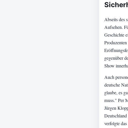
Sicher
Abseits des 
Aufsehen. Fü
Geschichte e
Produzenten
Eröffnungsfe
gegenüber de
Show innerha
Auch persone
deutsche Nat
glaube, es g
muss." Per M
Jürgen Klopp
Deutschland 
verfolgte da