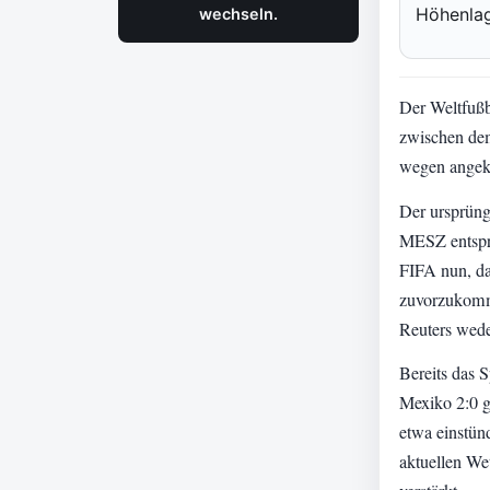
Höhenlag
wechseln.
Der Weltfußb
zwischen de
wegen angekü
Der ursprüng
MESZ entspri
FIFA nun, da
zuvorzukomme
Reuters wede
Bereits das 
Mexiko 2:0 g
etwa einstün
aktuellen We