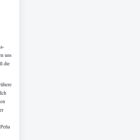
a-
en uns
l die
rühere
„Ich
men
er
 Peña