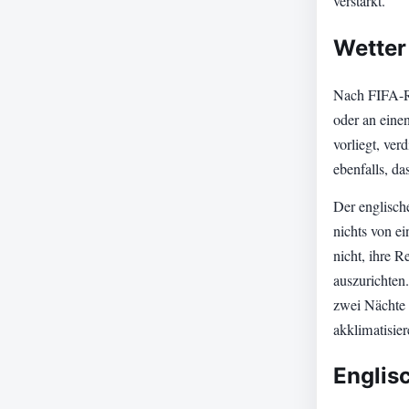
verstärkt.
Wetter
Nach FIFA-Re
oder an eine
vorliegt, ver
ebenfalls, d
Der englische
nichts von e
nicht, ihre 
auszurichten
zwei Nächte 
akklimatisier
Englis