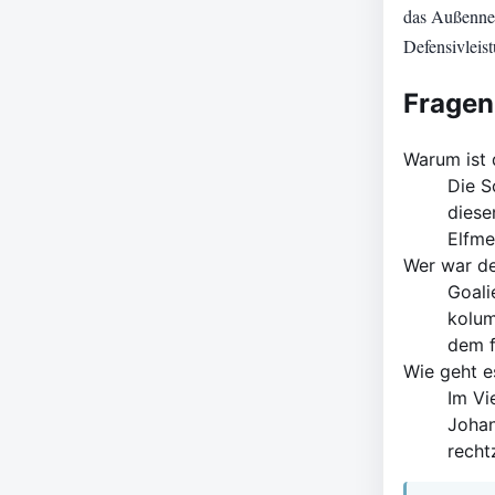
das Außennet
Defensivleis
Fragen
Warum ist 
Die S
diese
Elfme
Wer war de
Goali
kolum
dem f
Wie geht e
Im Vi
Johan
recht