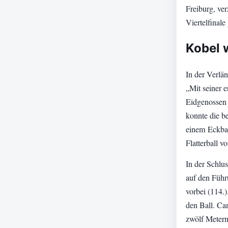
Freiburg, ver
Viertelfinale
Kobel 
In der Verlä
„Mit seiner 
Eidgenossen 
konnte die b
einem Eckbal
Flatterball 
In der Schlu
auf den Führ
vorbei (114.)
den Ball. Ca
zwölf Metern