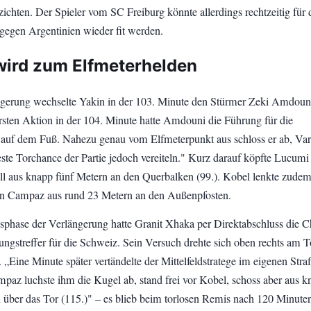
zichten. Der Spieler vom SC Freiburg könnte allerdings rechtzeitig für 
 gegen Argentinien wieder fit werden.
wird zum Elfmeterhelden
ngerung wechselte Yakin in der 103. Minute den Stürmer Zeki Amdouni
ersten Aktion in der 104. Minute hatte Amdouni die Führung für die
auf dem Fuß. Nahezu genau vom Elfmeterpunkt aus schloss er ab, Va
este Torchance der Partie jedoch vereiteln." Kurz darauf köpfte Lucumi
l aus knapp fünf Metern an den Querbalken (99.). Kobel lenkte zudem
von Campaz aus rund 23 Metern an den Außenpfosten.
ssphase der Verlängerung hatte Granit Xhaka per Direktabschluss die 
ungstreffer für die Schweiz. Sein Versuch drehte sich oben rechts am T
. „Eine Minute später vertändelte der Mittelfeldstratege im eigenen Str
mpaz luchste ihm die Kugel ab, stand frei vor Kobel, schoss aber aus 
 über das Tor (115.)" – es blieb beim torlosen Remis nach 120 Minute