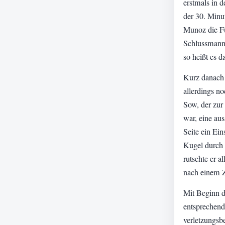
erstmals in 
der 30. Minu
Munoz die Fü
Schlussmann
so heißt es d
Kurz danach
allerdings n
Sow, der zur
war, eine au
Seite ein Ein
Kugel durch 
rutschte er a
nach einem Z
Mit Beginn d
entsprechend
verletzungsb