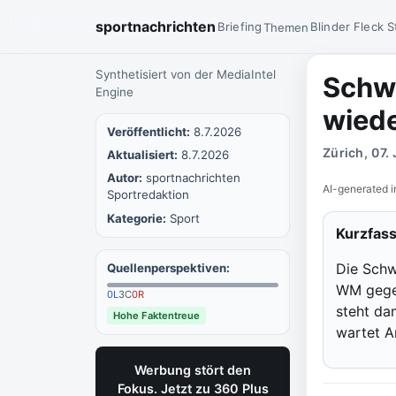
sportnachrichten
Briefing
Blinder Fleck
S
Themen
Synthetisiert von der MediaIntel
Schwe
Engine
wiede
Veröffentlicht:
8.7.2026
Zürich, 07.
Aktualisiert:
8.7.2026
Autor:
sportnachrichten
AI-generated i
Sportredaktion
Kategorie:
Sport
Kurzfas
Die Schw
Quellenperspektiven:
WM gegen
0
L
3
C
0
R
steht da
Hohe Faktentreue
wartet A
Werbung stört den
Fokus. Jetzt zu 360 Plus