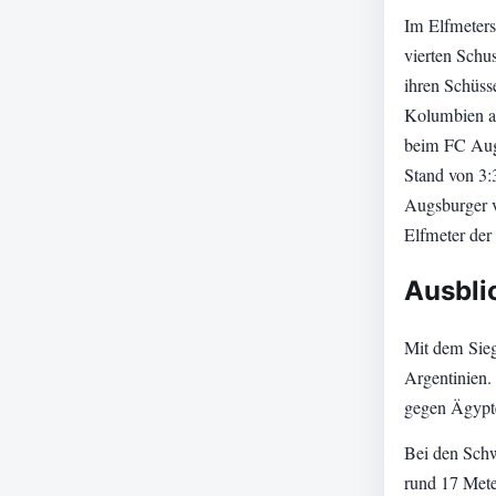
Im Elfmeters
vierten Schu
ihren Schüss
Kolumbien an
beim FC Augs
Stand von 3:
Augsburger v
Elfmeter der
Ausblic
Mit dem Sieg 
Argentinien.
gegen Ägypte
Bei den Schw
rund 17 Mete