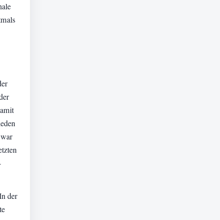
nale
tmals
der
der
Damit
ieden
 war
etzten
-
In der
te