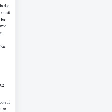
in den
er mit
 für
uvor
im
tten
3:2
toß aus
i an