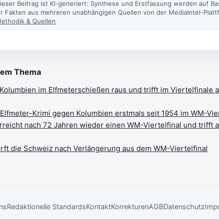
ieser Beitrag ist KI-generiert: Synthese und Erstfassung werden auf Ba
ter Fakten aus mehreren unabhängigen Quellen von der MediaIntel-Platt
ethodik & Quellen
sem Thema
Kolumbien im Elfmeterschießen raus und trifft im Viertelfinale a
Elfmeter-Krimi gegen Kolumbien erstmals seit 1954 im WM-Vier
reicht nach 72 Jahren wieder einen WM-Viertelfinal und trifft a
irft die Schweiz nach Verlängerung aus dem WM-Viertelfinal
ns
Redaktionelle Standards
Kontakt
Korrekturen
AGB
Datenschutz
Imp