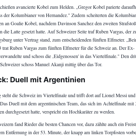
chießen avancierte Kobel zum Helden. „Gregor Kobel parierte daraufh
ss der Kolumbianer von Hernandez." Zudem scheiterten die Kolumbian
en an Goalie Kobel, nachdem Davinson Sanchez den zweiten Strafstoß
 die Latte gesetzt hatte. Auf Schweizer Seite traf Ruben Vargas, der z
burg unter Vertrag stand, zum entscheidenden fünften Elfmeter. „Be
3 trat Ruben Vargas zum fünften Elfmeter für die Schweiz an. Der Ex-
erwandelte und schoss die ‚Eidgenossen' in das Viertelfinale." Den dri
 Schweizer schoss Manuel Akanji mittig über das Tor.
k: Duell mit Argentinien
steht die Schweiz im Viertelfinale und trifft dort auf Lionel Messi und
 Das Duell mit dem argentinischen Team, das sich im Achtelfinale mit 
n durchgesetzt hatte, verspricht ein Hochkaräter zu werden.
eizern fand Rieder die besten Chancen vor, dazu zählte auch ein Freis
rn Entfernung in der 53. Minute, der knapp am linken Torpfosten vorbe