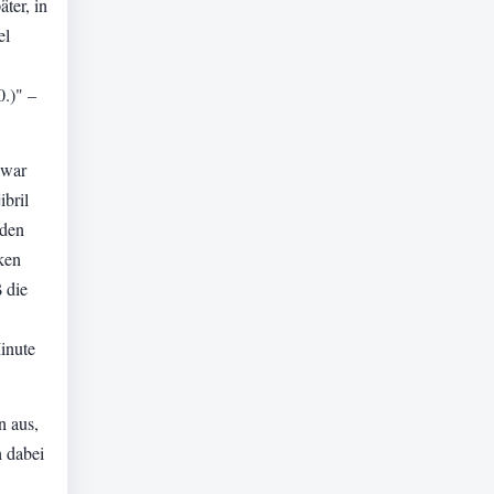
ter, in
el
.)" –
 war
ibril
rden
ken
 die
Minute
n aus,
 dabei