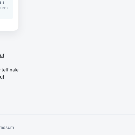
sis
form
uf
telfinale
uf
ressum