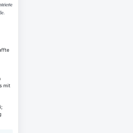
trierte
de.
affte
n
s mit
i;
g