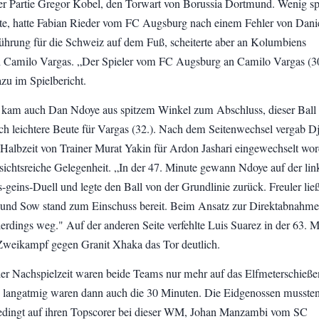
der Partie Gregor Kobel, den Torwart von Borussia Dortmund. Wenig spä
te, hatte Fabian Rieder vom FC Augsburg nach einem Fehler von Dani
hrung für die Schweiz auf dem Fuß, scheiterte aber an Kolumbiens
 Camilo Vargas. „Der Spieler vom FC Augsburg an Camilo Vargas (30
azu im Spielbericht.
 kam auch Dan Ndoye aus spitzem Winkel zum Abschluss, dieser Ball
och leichtere Beute für Vargas (32.). Nach dem Seitenwechsel vergab Dj
 Halbzeit von Trainer Murat Yakin für Ardon Jashari eingewechselt wo
ssichtsreiche Gelegenheit. „In der 47. Minute gewann Ndoye auf der lin
s-geins-Duell und legte den Ball von der Grundlinie zurück. Freuler ließ
und Sow stand zum Einschuss bereit. Beim Ansatz zur Direktabnahme
llerdings weg." Auf der anderen Seite verfehlte Luis Suarez in der 63. 
weikampf gegen Granit Xhaka das Tor deutlich.
er Nachspielzeit waren beide Teams nur mehr auf das Elfmeterschieße
 langatmig waren dann auch die 30 Minuten. Die Eidgenossen mussten
edingt auf ihren Topscorer bei dieser WM, Johan Manzambi vom SC