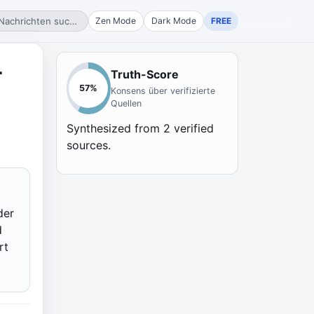
Nachrichten suchen...
Zen Mode
Dark Mode
FREE
4
Truth-Score
57
%
Konsens über verifizierte
Quellen
Synthesized from
2
verified
sources.
der
d
rt