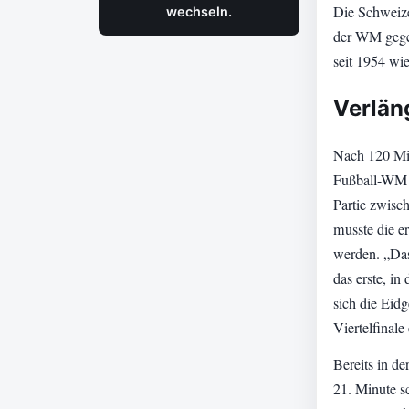
Die Schweize
wechseln.
der WM gegen
seit 1954 wie
Verlän
Nach 120 Min
Fußball-WM k
Partie zwisc
musste die e
werden. „Das
das erste, i
sich die Eid
Viertelfinale 
Bereits in de
21. Minute sc