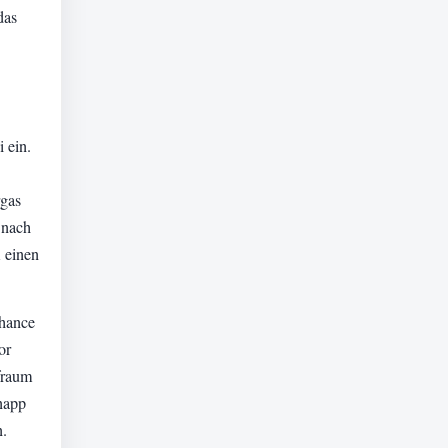
das
 ein.
rgas
 nach
 einen
Chance
or
afraum
knapp
n.