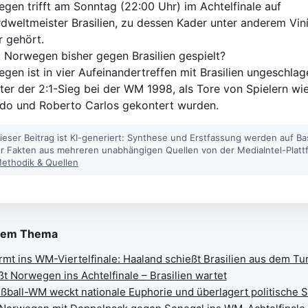
gen trifft am Sonntag (22:00 Uhr) im Achtelfinale auf
dweltmeister Brasilien, zu dessen Kader unter anderem Viní
r gehört.
t Norwegen bisher gegen Brasilien gespielt?
gen ist in vier Aufeinandertreffen mit Brasilien ungeschlag
ter der 2:1-Sieg bei der WM 1998, als Tore von Spielern wi
do und Roberto Carlos gekontert wurden.
ieser Beitrag ist KI-generiert: Synthese und Erstfassung werden auf Ba
ter Fakten aus mehreren unabhängigen Quellen von der MediaIntel-Platt
ethodik & Quellen
sem Thema
mt ins WM-Viertelfinale: Haaland schießt Brasilien aus dem Tu
t Norwegen ins Achtelfinale – Brasilien wartet
ball-WM weckt nationale Euphorie und überlagert politische 