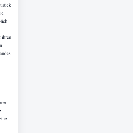
zurück
ie
lich.
 ihren
en
Landes
hrer
e
eine
e