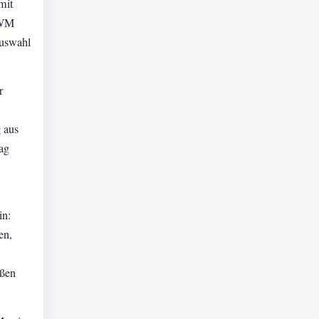
mit
 WM
Auswahl
r
 aus
ag
in:
en,
oßen