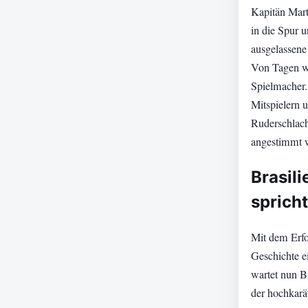
Kapitän Mart
in die Spur 
ausgelassene
Von Tagen wi
Spielmacher.
Mitspielern 
Ruderschlach
angestimmt 
Brasili
sprich
Mit dem Erfo
Geschichte e
wartet nun Br
der hochkarät