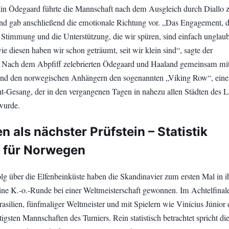
in Ödegaard führte die Mannschaft nach dem Ausgleich durch Diallo 
und gab anschließend die emotionale Richtung vor. „Das Engagement, d
 Stimmung und die Unterstützung, die wir spüren, sind einfach unglaub
e diesen haben wir schon geträumt, seit wir klein sind“, sagte der
 Nach dem Abpfiff zelebrierten Ödegaard und Haaland gemeinsam mit
und den norwegischen Anhängern den sogenannten „Viking Row“, ein
t-Gesang, der in den vergangenen Tagen in nahezu allen Städten des 
wurde.
en als nächster Prüfstein – Statistik
t für Norwegen
lg über die Elfenbeinküste haben die Skandinavier zum ersten Mal in i
ine K.-o.-Runde bei einer Weltmeisterschaft gewonnen. Im Achtelfinal
asilien, fünfmaliger Weltmeister und mit Spielern wie Vinícius Júnior 
igsten Mannschaften des Turniers. Rein statistisch betrachtet spricht di