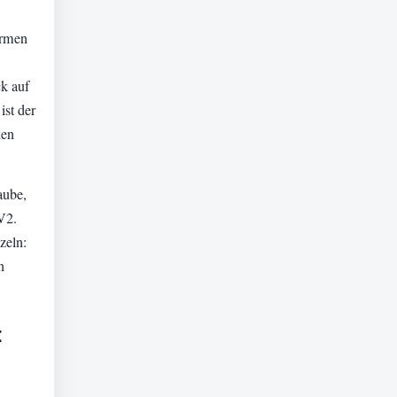
ärmen
ck auf
ist der
den
aube,
V2.
zeln:
n
t