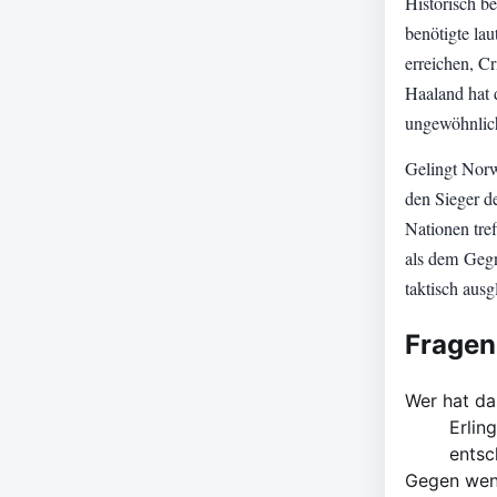
Historisch b
benötigte la
erreichen, C
Haaland hat d
ungewöhnlich
Gelingt Norw
den Sieger d
Nationen tre
als dem Geg
taktisch ausg
Fragen
Wer hat da
Erlin
entsc
Gegen wen 