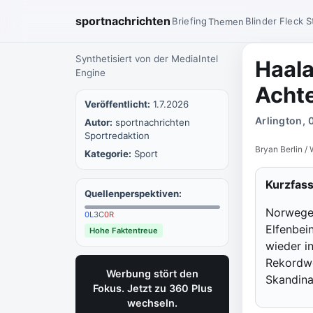
sportnachrichten
Briefing
Blinder Fleck
S
Themen
Synthetisiert von der MediaIntel
Haala
Engine
Achte
Veröffentlicht:
1.7.2026
Arlington, 
Autor:
sportnachrichten
Sportredaktion
Bryan Berlin 
Kategorie:
Sport
Kurzfas
Quellenperspektiven:
Norwegen
0
L
3
C
0
R
Elfenbein
Hohe Faktentreue
wieder i
Rekordwel
Werbung stört den
Skandina
Fokus. Jetzt zu 360 Plus
wechseln.