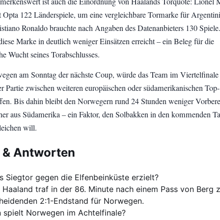
emerkenswert ist auch die Einordnung von Haalands Torquote: Lionel 
ut Opta 122 Länderspiele, um eine vergleichbare Tormarke für Argentin
ristiano Ronaldo brauchte nach Angaben des Datenanbieters 130 Spiele
iese Marke in deutlich weniger Einsätzen erreicht – ein Beleg für die
e Wucht seines Torabschlusses.
egen am Sonntag der nächste Coup, würde das Team im Viertelfinale
er Partie zwischen weiteren europäischen oder südamerikanischen Top-
ffen. Bis dahin bleibt den Norwegern rund 24 Stunden weniger Vorbere
ner aus Südamerika – ein Faktor, den Solbakken in den kommenden T
leichen will.
 & Antworten
s Siegtor gegen die Elfenbeinküste erzielt?
g Haaland traf in der 86. Minute nach einem Pass von Berg
heidenden 2:1-Endstand für Norwegen.
spielt Norwegen im Achtelfinale?