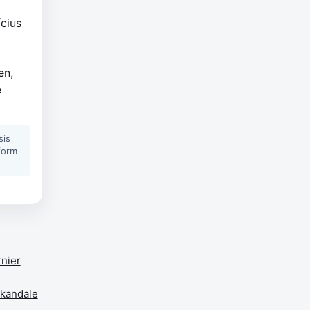
cius
en,
e
sis
form
rnier
Skandale