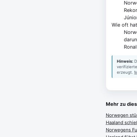
Norwe
Rekor
Júnio
Wie oft ha
Norwe
darun
Ronal
Hinweis:
D
verifizier
erzeugt.
M
Mehr zu die
Norwegen stür
Haaland schieß
Norwegens Fuß