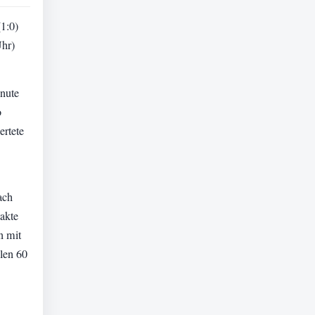
(1:0)
Uhr)
nute
o
ertete
ach
akte
n mit
elen 60