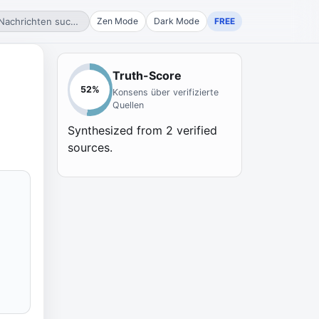
Nachrichten suchen...
Zen Mode
Dark Mode
FREE
Truth-Score
52
%
Konsens über verifizierte
Quellen
Synthesized from
2
verified
sources.