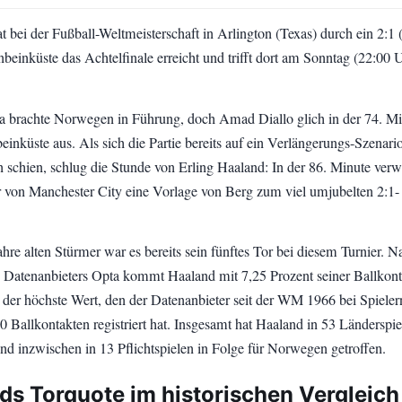
 bei der Fußball-Weltmeisterschaft in Arlington (Texas) durch ein 2:1 
nbeinküste das Achtelfinale erreicht und trifft dort am Sonntag (22:00 
.
 brachte Norwegen in Führung, doch Amad Diallo glich in der 74. Mi
beinküste aus. Als sich die Partie bereits auf ein Verlängerungs-Szenari
schien, schlug die Stunde von Erling Haaland: In der 86. Minute verw
r von Manchester City eine Vorlage von Berg zum viel umjubelten 2:1-
hre alten Stürmer war es bereits sein fünftes Tor bei diesem Turnier. N
Datenanbieters Opta kommt Haaland mit 7,25 Prozent seiner Ballkont
– der höchste Wert, den der Datenanbieter seit der WM 1966 bei Spieler
0 Ballkontakten registriert hat. Insgesamt hat Haaland in 53 Länderspi
und inzwischen in 13 Pflichtspielen in Folge für Norwegen getroffen.
ds Torquote im historischen Vergleich