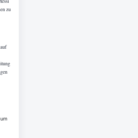
Messi
ien zu
.
 auf
itung
agen
 zum