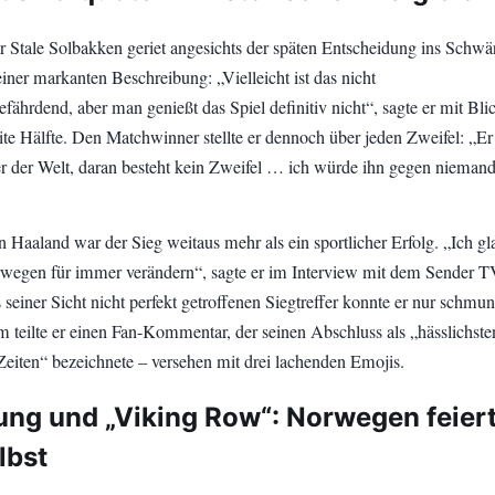
r Stale Solbakken geriet angesichts der späten Entscheidung ins Schw
einer markanten Beschreibung: „Vielleicht ist das nicht
fährdend, aber man genießt das Spiel definitiv nicht“, sagte er mit Bli
te Hälfte. Den Matchwinner stellte er dennoch über jeden Zweifel: „Er 
er der Welt, daran besteht kein Zweifel … ich würde ihn gegen nieman
 Haaland war der Sieg weitaus mehr als ein sportlicher Erfolg. „Ich gl
wegen für immer verändern“, sagte er im Interview mit dem Sender T
seiner Sicht nicht perfekt getroffenen Siegtreffer konnte er nur schmun
m teilte er einen Fan-Kommentar, der seinen Abschluss als „hässlichste
 Zeiten“ bezeichnete – versehen mit drei lachenden Emojis.
ng und „Viking Row“: Norwegen feier
lbst