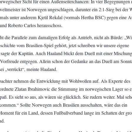
orwegischer Sicht für einen Außenseiterchancen: In vier Begegnungen 
ltmeister ist Norwegen ungeschlagen, darunter ein 2:1-Sieg bei der
mals unter anderem Kjetil Rekdal (vormals Hertha BSC) gegen eine 
und Roberto Carlos herausschoss.
t die Parallele zum damaligen Erfolg als Antrieb, nicht als Bürde: „Wi
chichte vom Brasilien-Spiel gehört, jetzt schreiben wir unsere eigene
 sagte der Kapitän. Auch Haaland blickt dem Duell mit einer Mischung
Vorfreude entgegen. Allein schon der Gedanke an das Duell am Sonnt
sei „verrückt“, meinte Haaland.
achter nehmen die Entwicklung mit Wohlwollen auf. Als Experte des
ordnete Zlatan Ibrahimovic die Stimmung im norwegischen Lager so e
aß. Es sieht so aus, als wären sie glücklich. Sie rudern weiter. Mal seh
 kommen.“ Sollte Norwegen auch Brasilien ausschalten, wäre das ein
 Moment für ein Land, dessen Fußballverband lange im Schatten der gr
nd.