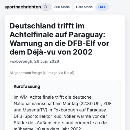
sportnachrichten
Zen Mode
Dark Mode
FREE
Deutschland trifft im
Achtelfinale auf Paraguay:
Warnung an die DFB-Elf vor
dem Déjà-vu von 2002
Foxborough, 29 Juni 2026
AI-generated image (z-image via Kie.ai)
Kurzfassung
Im WM-Achtelfinale trifft die deutsche
Nationalmannschaft am Montag (22:30 Uhr, ZDF
und MagentaTV) in Foxborough auf Paraguay.
DFB-Sportdirektor Rudi Völler warnte vor der
Stärke des Außenseiters und erinnerte an das
mühsame 1:0 aus dem Jahr 2002.