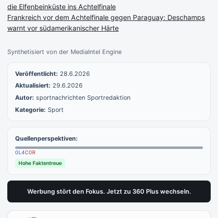
die Elfenbeinküste ins Achtelfinale
Frankreich vor dem Achtelfinale gegen Paraguay: Deschamps
warnt vor südamerikanischer Härte
Synthetisiert von der MediaIntel Engine
Veröffentlicht:
28.6.2026
Aktualisiert:
29.6.2026
Autor:
sportnachrichten Sportredaktion
Kategorie:
Sport
Quellenperspektiven:
0
L
4
C
0
R
Hohe Faktentreue
Werbung stört den Fokus. Jetzt zu 360 Plus wechseln.