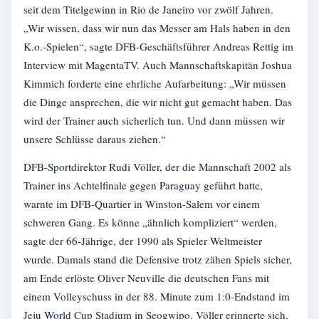
seit dem Titelgewinn in Rio de Janeiro vor zwölf Jahren.
„Wir wissen, dass wir nun das Messer am Hals haben in den
K.o.-Spielen“, sagte DFB-Geschäftsführer Andreas Rettig im
Interview mit MagentaTV. Auch Mannschaftskapitän Joshua
Kimmich forderte eine ehrliche Aufarbeitung: „Wir müssen
die Dinge ansprechen, die wir nicht gut gemacht haben. Das
wird der Trainer auch sicherlich tun. Und dann müssen wir
unsere Schlüsse daraus ziehen.“
DFB-Sportdirektor Rudi Völler, der die Mannschaft 2002 als
Trainer ins Achtelfinale gegen Paraguay geführt hatte,
warnte im DFB-Quartier in Winston-Salem vor einem
schweren Gang. Es könne „ähnlich kompliziert“ werden,
sagte der 66-Jährige, der 1990 als Spieler Weltmeister
wurde. Damals stand die Defensive trotz zähen Spiels sicher,
am Ende erlöste Oliver Neuville die deutschen Fans mit
einem Volleyschuss in der 88. Minute zum 1:0-Endstand im
Jeju World Cup Stadium in Seogwipo. Völler erinnerte sich,