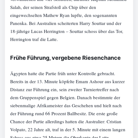
Salah, der seinen Strafstoß als Chip über den
eingewechselten Mathew Ryan lupfte, den sogenannten
Panenka. Bei Australien scheiterten Harry Souttar und der
18-jährige Lucas Herrington – Souttar schoss über das Tor,
Herrington traf die Latte.
Frühe Führung, vergebene Riesenchance
Ägypten hatte die Partie früh unter Kontrolle gebracht.
Bereits in der 13. Minute köpfelte Emam Ashour aus kurzer
Distanz zur Führung ein, sein zweiter Turniertreffer nach
dem Gruppenspiel gegen Belgien. Danach bestimmte der
siebenmalige Afrikameister das Geschehen und hielt nach
der Führung rund 66 Prozent Ballbesitz. Die erste große
Chance der Partie allerdings hatten die Australier: Cristian
Volpato, 22 Jahre alt, traf in der 5. Minute mit einem langen
Schuss aus etwa 25 Metern die Oberkante der Latte.