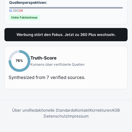
Quellenperspektiven:
0
L
10
C
0
R
Hohe Faktentreue
Werbung stört den Fokus. Jetzt zu 360 Plus wechseln.
Truth-Score
76
%
Konsens über verifizierte Quellen
Synthesized from
7
verified sources.
Über uns
Redaktionelle Standards
Kontakt
Korrekturen
AGB
Datenschutz
Impressum