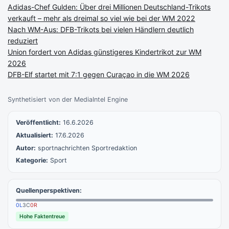
Adidas-Chef Gulden: Über drei Millionen Deutschland-Trikots
verkauft – mehr als dreimal so viel wie bei der WM 2022
Nach WM-Aus: DFB-Trikots bei vielen Händlern deutlich
reduziert
Union fordert von Adidas günstigeres Kindertrikot zur WM
2026
DFB-Elf startet mit 7:1 gegen Curaçao in die WM 2026
Synthetisiert von der MediaIntel Engine
Veröffentlicht:
16.6.2026
Aktualisiert:
17.6.2026
Autor:
sportnachrichten Sportredaktion
Kategorie:
Sport
Quellenperspektiven:
0
L
3
C
0
R
Hohe Faktentreue