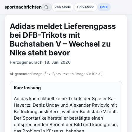
sportnachrichten
Zen Mode
Dark Mode
FREE
Adidas meldet Lieferengpass
bei DFB-Trikots mit
Buchstaben V – Wechsel zu
Nike steht bevor
Herzogenaurach, 18. Juni 2026
AI-generated image (flux-2/pro-text-to-image via Kie.ai)
Kurzfassung
Adidas kann aktuell keine Trikots der Spieler Kai
Havertz, Deniz Undav und Alexander Pavlovic mit
Beflockung ausliefern, weil der Buchstabe V fehlt.
Der Sportartikelhersteller bestätigte einen
entsprechenden Bericht der Bild und kündigte an,
das Problem in Kürze zu beheben.