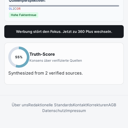
Quellenperspektiven:
0
L
2
C
0
R
Hohe Faktentreue
Werbung stört den Fokus. Jetzt zu 360 Plus wechseln.
Truth-Score
55
%
Konsens über verifizierte Quellen
Synthesized from
2
verified sources.
Über uns
Redaktionelle Standards
Kontakt
Korrekturen
AGB
Datenschutz
Impressum