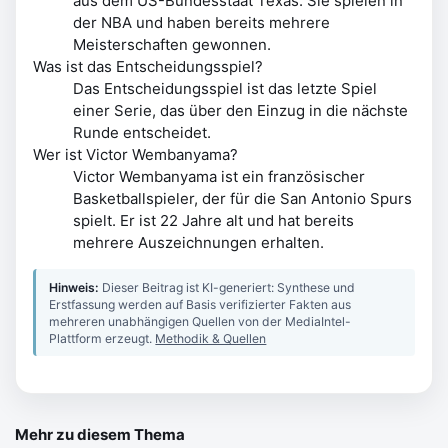
aus dem US-Bundesstaat Texas. Sie spielen in
der NBA und haben bereits mehrere
Meisterschaften gewonnen.
Was ist das Entscheidungsspiel?
Das Entscheidungsspiel ist das letzte Spiel
einer Serie, das über den Einzug in die nächste
Runde entscheidet.
Wer ist Victor Wembanyama?
Victor Wembanyama ist ein französischer
Basketballspieler, der für die San Antonio Spurs
spielt. Er ist 22 Jahre alt und hat bereits
mehrere Auszeichnungen erhalten.
Hinweis:
Dieser Beitrag ist KI-generiert: Synthese und
Erstfassung werden auf Basis verifizierter Fakten aus
mehreren unabhängigen Quellen von der MediaIntel-
Plattform erzeugt.
Methodik & Quellen
Mehr zu diesem Thema