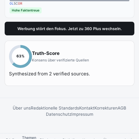
0
L
5
C
0
R
Hohe Faktentreue
Werbung stört den Fokus. Jetzt zu 360 Plus wechseln.
Truth-Score
63
%
Konsens über verifizierte Quellen
Synthesized from
2
verified sources.
Über uns
Redaktionelle Standards
Kontakt
Korrekturen
AGB
Datenschutz
Impressum
Themen