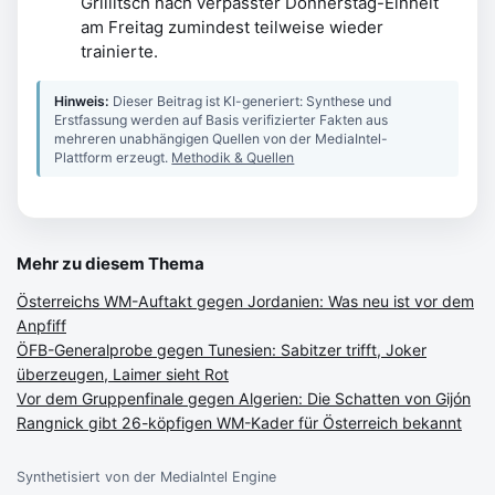
Grillitsch nach verpasster Donnerstag-Einheit
am Freitag zumindest teilweise wieder
trainierte.
Hinweis:
Dieser Beitrag ist KI-generiert: Synthese und
Erstfassung werden auf Basis verifizierter Fakten aus
mehreren unabhängigen Quellen von der MediaIntel-
Plattform erzeugt.
Methodik & Quellen
Mehr zu diesem Thema
Österreichs WM-Auftakt gegen Jordanien: Was neu ist vor dem
Anpfiff
ÖFB-Generalprobe gegen Tunesien: Sabitzer trifft, Joker
überzeugen, Laimer sieht Rot
Vor dem Gruppenfinale gegen Algerien: Die Schatten von Gijón
Rangnick gibt 26-köpfigen WM-Kader für Österreich bekannt
Synthetisiert von der MediaIntel Engine