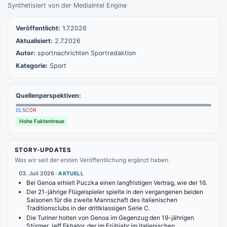
Synthetisiert von der MediaIntel Engine
Veröffentlicht:
1.7.2026
Aktualisiert:
2.7.2026
Autor:
sportnachrichten Sportredaktion
Kategorie:
Sport
Quellenperspektiven:
0
L
5
C
0
R
Hohe Faktentreue
STORY-UPDATES
Was wir seit der ersten Veröffentlichung ergänzt haben.
03. Juli 2026
·
AKTUELL
Bei Genoa erhielt Puczka einen langfristigen Vertrag, wie der 16.
Der 21-jährige Flügelspieler spielte in den vergangenen beiden
Saisonen für die zweite Mannschaft des italienischen
Traditionsclubs in der drittklassigen Serie C.
Die Turiner holten von Genoa im Gegenzug den 19-jährigen
Stürmer Jeff Ekhator, der im Frühjahr im italienischen