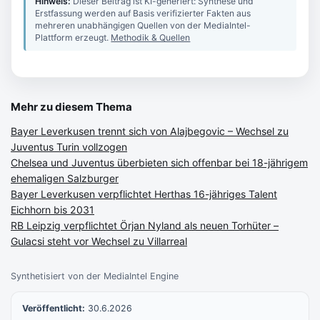
Hinweis:
Dieser Beitrag ist KI-generiert: Synthese und
Erstfassung werden auf Basis verifizierter Fakten aus
mehreren unabhängigen Quellen von der MediaIntel-
Plattform erzeugt.
Methodik & Quellen
Mehr zu diesem Thema
Bayer Leverkusen trennt sich von Alajbegovic – Wechsel zu
Juventus Turin vollzogen
Chelsea und Juventus überbieten sich offenbar bei 18-jährigem
ehemaligen Salzburger
Bayer Leverkusen verpflichtet Herthas 16-jähriges Talent
Eichhorn bis 2031
RB Leipzig verpflichtet Örjan Nyland als neuen Torhüter –
Gulacsi steht vor Wechsel zu Villarreal
Synthetisiert von der MediaIntel Engine
Veröffentlicht:
30.6.2026