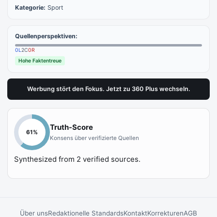
Kategorie:
Sport
Quellenperspektiven:
0
L
2
C
0
R
Hohe Faktentreue
Werbung stört den Fokus. Jetzt zu 360 Plus wechseln.
Truth-Score
61
%
Konsens über verifizierte Quellen
Synthesized from
2
verified sources.
Über uns
Redaktionelle Standards
Kontakt
Korrekturen
AGB