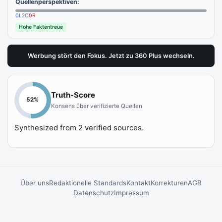
Quellenperspektiven:
0
L
2
C
0
R
Hohe Faktentreue
Werbung stört den Fokus. Jetzt zu 360 Plus wechseln.
Truth-Score
52
%
Konsens über verifizierte Quellen
Synthesized from
2
verified sources.
Über uns
Redaktionelle Standards
Kontakt
Korrekturen
AGB
Datenschutz
Impressum