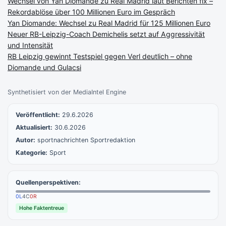
Wechsel von Yan Diomande zu Real Madrid laut Berichten fix –
Rekordablöse über 100 Millionen Euro im Gespräch
Yan Diomande: Wechsel zu Real Madrid für 125 Millionen Euro
Neuer RB-Leipzig-Coach Demichelis setzt auf Aggressivität
und Intensität
RB Leipzig gewinnt Testspiel gegen Verl deutlich – ohne
Diomande und Gulacsi
Synthetisiert von der MediaIntel Engine
Veröffentlicht:
29.6.2026
Aktualisiert:
30.6.2026
Autor:
sportnachrichten Sportredaktion
Kategorie:
Sport
Quellenperspektiven:
0
L
4
C
0
R
Hohe Faktentreue