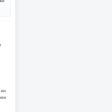
auf
r
 aus
sten