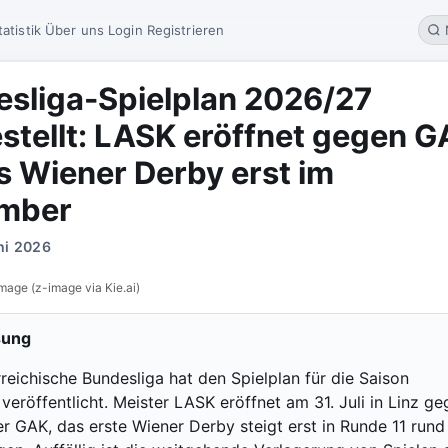
tatistik
Über uns
Login
Registrieren
sliga-Spielplan 2026/27
stellt: LASK eröffnet gegen G
s Wiener Derby erst im
mber
ni 2026
mage (z-image via Kie.ai)
sung
reichische Bundesliga hat den Spielplan für die Saison
eröffentlicht. Meister LASK eröffnet am 31. Juli in Linz ge
er GAK, das erste Wiener Derby steigt erst in Runde 11 run