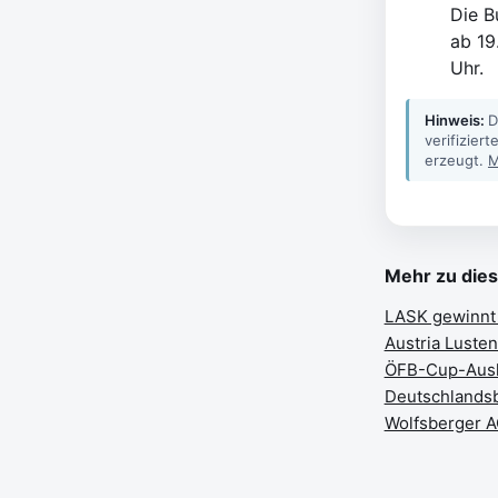
Die B
ab 19
Uhr.
Hinweis:
D
verifizier
erzeugt.
M
Mehr zu die
LASK gewinnt 
Austria Lusten
ÖFB-Cup-Auslos
Deutschlands
Wolfsberger A