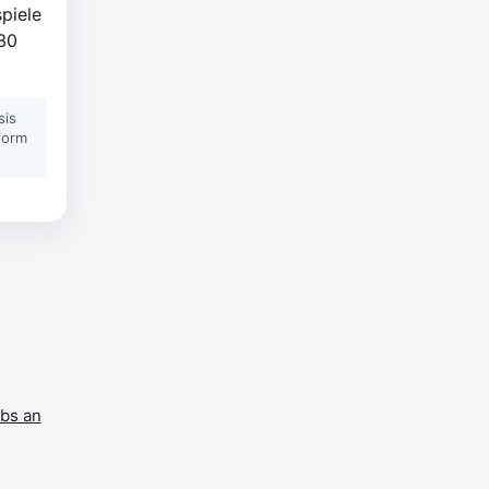
piele
.30
sis
form
bs an