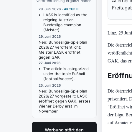
Allerheil
Veröffentlichung ergänzt haben.
Freitaga
29. Juni 2026
·
AKTUELL
LASK is identified as the
reigning Austrian
Bundesliga champion
(Meister).
Linz, 25 Jun
29. Juni 2026
Neu:
Bundesliga-Spielplan
Die österrei
2026/27 veröffentlicht:
veröffentlic
Meister LASK eröffnet
gegen GAK
GAK, das ers
27. Juni 2026
The article is categorized
Eröffnu
under the topic Fußball
(football/soccer).
25. Juni 2026
Die österrei
Neu:
Bundesliga-Spielplan
2026/27 vorgestellt: LASK
präsentiert. 
eröffnet gegen GAK, erstes
"Eröffnet wir
Wiener Derby erst im
November
der Liga. Be
auf Amateurv
Werbung stört den