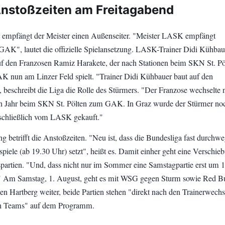
nstoßzeiten am Freitagabend
 empfängt der Meister einen Außenseiter. "Meister LASK empfängt
GAK", lautet die offizielle Spielansetzung. LASK-Trainer Didi Kühbau
auf den Franzosen Ramiz Harakete, der nach Stationen beim SKN St. Pö
 nun am Linzer Feld spielt. "Trainer Didi Kühbauer baut auf den
 beschreibt die Liga die Rolle des Stürmers. "Der Franzose wechselte 
en Jahr beim SKN St. Pölten zum GAK. In Graz wurde der Stürmer no
 schließlich vom LASK gekauft."
 betrifft die Anstoßzeiten. "Neu ist, dass die Bundesliga fast durchwe
piele (ab 19.30 Uhr) setzt", heißt es. Damit einher geht eine Verschie
partien. "Und, dass nicht nur im Sommer eine Samstagpartie erst um 
" Am Samstag, 1. August, geht es mit WSG gegen Sturm sowie Red Bu
en Hartberg weiter, beide Partien stehen "direkt nach den Trainerwechs
en Teams" auf dem Programm.