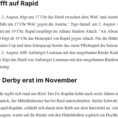
ifft auf Rapid
 2. August, folgt um 17 Uhr das Duell zwischen dem WAC und Austri
alls um 17 Uhr WAC gegen die Austria." Tags darauf, am 2. August, s
el um 19 Uhr: Rapid empfängt im Allianz Stadion Altach. "Als Abend
 folgt ab 19 Uhr das Heimspiel von Rapid gegen Altach. Für die Hüttel
 dem Cup und dem Europacup bereits das vierte Pflichtspiel der Saison 
2. August, trifft Aufsteiger Lustenau auf den umgebauten Rieder Kade
folgt das Duell von Aufsteiger Lustenau mit den umgebauten Riedern
etzung.
 Derby erst im November
r ergibt sich rund um Ried. Der Ex-Kapitän kehrt nach sechs Jahren in
urück, der Mittelfeldmotor hat bei Ried unterschrieben. Stefan Schwab,
apid-Kapitän, schließt sich damit dem Klub aus dem Innviertel an. A
ugust, wartet auf die Rieder mit den Hütteldorfern sogleich ein Hochka