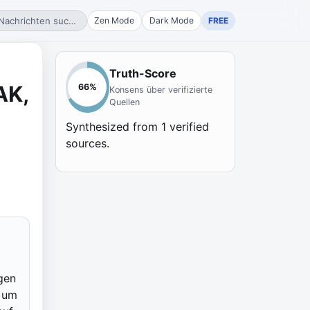
Nachrichten suchen...
Zen Mode
Dark Mode
FREE
Truth-Score
AK,
66
%
Konsens über verifizierte
Quellen
Synthesized from
1
verified
sources.
gen
d um