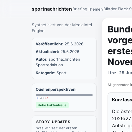
sportnachrichten
Briefing
Blinder Fleck
S
Themen
Synthetisiert von der MediaIntel
Bunde
Engine
vorge
Veröffentlicht:
25.6.2026
erste
Aktualisiert:
25.6.2026
Nove
Autor:
sportnachrichten
Sportredaktion
Linz, 25 Ju
Kategorie:
Sport
AI-generated i
Quellenperspektiven:
0
L
7
C
0
R
Kurzfas
Hohe Faktentreue
Die öster
2026/27 v
STORY-UPDATES
Aufsteig
Was wir seit der ersten