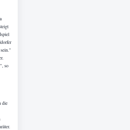
a
teigt
spiel
dorfer
sein."
r.
", so
 die
m
räter.