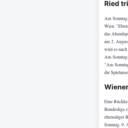
Ried tr
Am Sonntag,
Wien. "Ebenf
das Abendspi
am 2. August
wird es nach
Am Sonntag, 
"Am Sonntag 
die Spielans
Wiener
Eine Rückkeh
Bundesliga z
ehemaliger R
Sonntag, 9. A