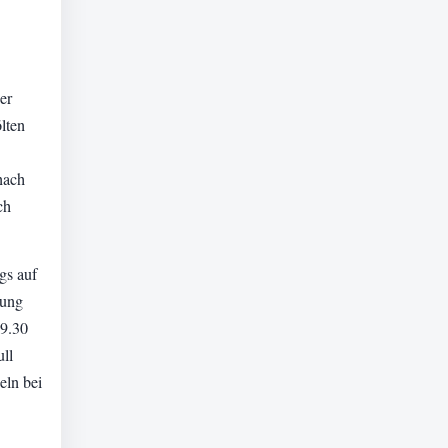
er
lten
nach
ch
gs auf
bung
19.30
ll
eln bei