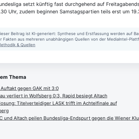
undesliga setzt künftig fast durchgehend auf Freitagabends
.30 Uhr, zudem beginnen Samstagspartien teils erst um 19
ieser Beitrag ist KI-generiert: Synthese und Erstfassung werden auf Ba
ter Fakten aus mehreren unabhängigen Quellen von der MediaIntel-Platt
ethodik & Quellen
sem Thema
Auftakt gegen GAK mit 3:0
au verliert in Wolfsberg 0:3, Rapid besiegt Altach
ung: Titelverteidiger LASK trifft im Achtelfinale auf
berg
C und Altach peilen Bundesliga-Endspurt gegen die Wiener Klu