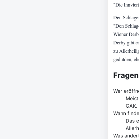
"Die Innviert
Den Schlager
"Den Schlage
Wiener Derby
Derby gibt e
zu Allerheil
gedulden, eh
Fragen
Wer eröffn
Meist
GAK.
Wann finde
Das e
Allerh
Was ändert