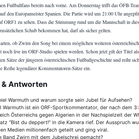
chen Fußballfans bereits nach vorne. Am Donnerstag trifft das ÖFB-Te
 auf den Europameister Spanien. Die Partie wird um 21:00 Uhr angepfi
 auf ORF1 zu sehen. Dass die Stimmung rund um die Mannschaft in die
zusätzlichen Schub bekommen hat, darf als sicher gelten.
arten, ob Zwirn den Song bei einem möglichen weiteren österreichisc
ch live im ORF-Studio spielen werden. Schon jetzt gilt der Titel als
en Sätze der jüngeren österreichischen Fußballgeschichte und reiht sic
ine Reihe legendärer Kommentatoren-Sätze ein.
 & Antworten
niel Warmuth und warum sorgte sein Jubel für Aufsehen?
l Warmuth ist ein ORF-Sportkommentator, der nach dem 3:
eich Österreichs gegen Algerien in der Nachspielzeit der 
atz "Bist du deppert!" in die Kamera rief. Der Ausspruch wu
len Medien millionenfach geteilt und ging viral.
e Band Zwirn mit dem Jubelschrei gemacht?