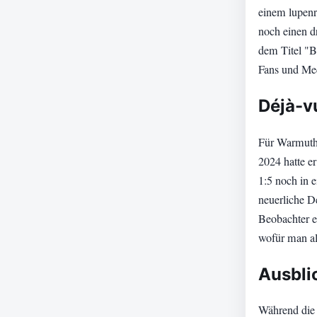
einem lupenr
noch einen d
dem Titel "Bi
Fans und Medi
Déjà-v
Für Warmuth s
2024 hatte e
1:5 noch in 
neuerliche D
Beobachter e
wofür man al
Ausbli
Während die B