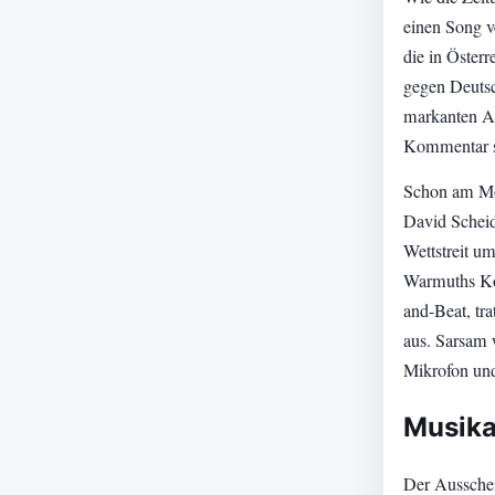
einen Song v
die in Öster
gegen Deutsc
markanten Au
Kommentar sc
Schon am Mon
David Schei
Wettstreit um
Warmuths Ko
and-Beat, tra
aus. Sarsam 
Mikrofon und
Musika
Der Ausschei