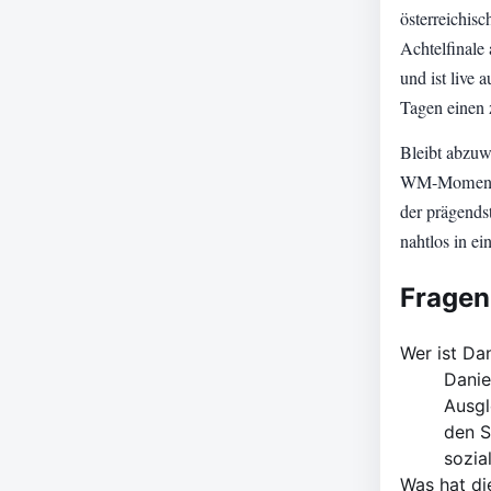
österreichis
Achtelfinale
und ist live
Tagen einen 
Bleibt abzuw
WM-Moment no
der prägendst
nahtlos in e
Fragen
Wer ist Da
Danie
Ausgl
den S
sozia
Was hat di