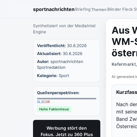
sportnachrichten
Briefing
Blinder Fleck
S
Themen
Synthetisiert von der MediaIntel
Aus W
Engine
WM-S
Veröffentlicht:
30.6.2026
öster
Aktualisiert:
30.6.2026
Autor:
sportnachrichten
Kefermarkt,
Sportredaktion
Kategorie:
Sport
AI-generated i
Kurzfas
Quellenperspektiven:
0
L
3
C
0
R
Nach dem
Hohe Faktentreue
mit sein
Band Zwi
Österrei
Werbung stört den
Fokus. Jetzt zu 360 Plus