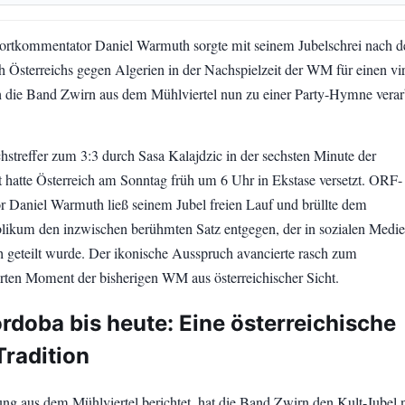
rtkommentator Daniel Warmuth sorgte mit seinem Jubelschrei nach 
h Österreichs gegen Algerien in der Nachspielzeit der WM für einen vi
die Band Zwirn aus dem Mühlviertel nun zu einer Party-Hymne verarb
hstreffer zum 3:3 durch Sasa Kalajdzic in der sechsten Minute der
t hatte Österreich am Sonntag früh um 6 Uhr in Ekstase versetzt. ORF-
Daniel Warmuth ließ seinem Jubel freien Lauf und brüllte dem
likum den inzwischen berühmten Satz entgegen, der in sozialen Medi
h geteilt wurde. Der ikonische Ausspruch avancierte rasch zum
erten Moment der bisherigen WM aus österreichischer Sicht.
rdoba bis heute: Eine österreichische
Tradition
ung aus dem Mühlviertel berichtet, hat die Band Zwirn den Kult-Jubel 