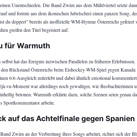
einen Unentschieden. Die Band Zwirn aus dem Mühlviertel setzte dan
rauf und formte aus dem ikonischen Jubelschrei einen ganzen Song, der
st du deppert" bereits als inoffizielle WM-Hymne Österreichs gefeiert 
en greifen den Titel begeistert auf.
u für Warmuth
elbst hat das Ereignis inzwischen Parallelen zu früheren Erlebnissen. 
r den Rückstand Österreichs beim Eishockey-WM-Spiel gegen Kanada
einen 6:6-Ausgleich miterlebt und dabei ähnlich emotional kommentiert
éjà-vu-Moment war allerdings noch gewaltiger, wie Beobachterinnen 
inhellig betonen. Warmuth erklärte dazu, solche Szenen seien genau da
s Sportkommentator arbeite.
ck auf das Achtelfinale gegen Spanien
and Zwirn an der Verbreitung ihres Songs arbeitet, richtet sich der Bl