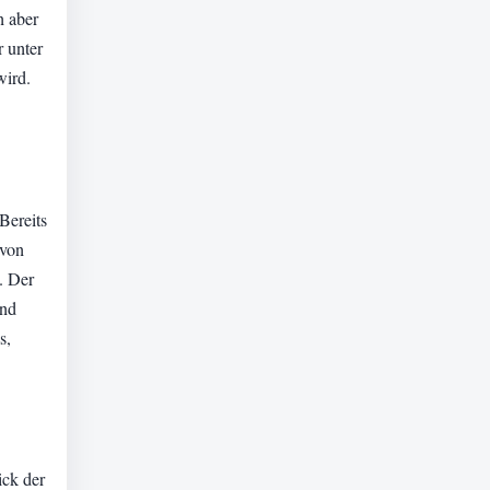
n aber
 unter
wird.
Bereits
 von
. Der
und
s,
ick der