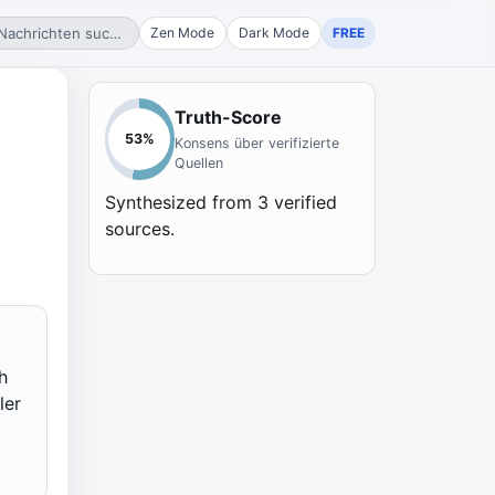
Nachrichten suchen...
Zen Mode
Dark Mode
FREE
Truth-Score
53
%
Konsens über verifizierte
Quellen
Synthesized from
3
verified
sources.
h
ler