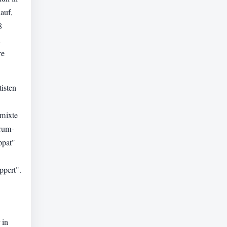
auf,
8
m
re
isten
 mixte
Drum-
ppat"
ppert".
 in