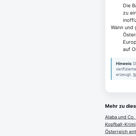
Die B
zu ei
inoff
Wann und g
Öster
Europ
auf O
Hinweis:
D
verifizier
erzeugt.
M
Mehr zu die
Alaba und Co.
Kopfball-Krimi
Österreich ent