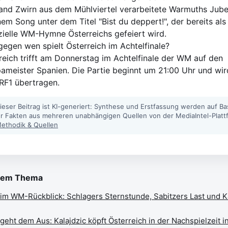
and Zwirn aus dem Mühlviertel verarbeitete Warmuths Jube
nem Song unter dem Titel "Bist du deppert!", der bereits als
izielle WM-Hymne Österreichs gefeiert wird.
egen wen spielt Österreich im Achtelfinale?
reich trifft am Donnerstag im Achtelfinale der WM auf den
ameister Spanien. Die Partie beginnt um 21:00 Uhr und wird
RF1 übertragen.
ieser Beitrag ist KI-generiert: Synthese und Erstfassung werden auf Ba
ter Fakten aus mehreren unabhängigen Quellen von der MediaIntel-Platt
ethodik & Quellen
sem Thema
 im WM-Rückblick: Schlagers Sternstunde, Sabitzers Last und K
geht dem Aus: Kalajdzic köpft Österreich in der Nachspielzeit i