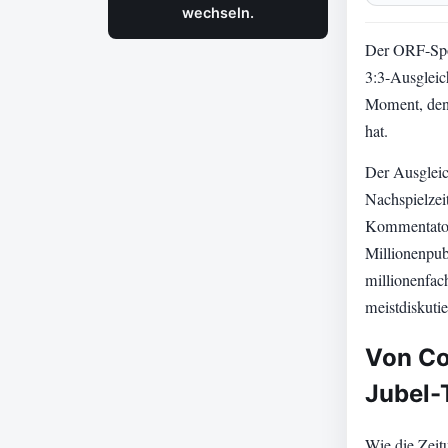
wechseln.
Der ORF-Spo
3:3-Ausgleic
Moment, den 
hat.
Der Ausgleic
Nachspielzei
Kommentator 
Millionenpub
millionenfac
meistdiskuti
Von Co
Jubel-
Wie die Zeit