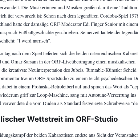
erwandelt. Die Musikerinnen und Musiker greifen damit eine Tradition 
reich tief verwurzelt ist: Schon nach dem legendären Cordoba-Spiel 197
hland hatte der damalige ORF-Moderator Edi Finger Senior mit eine
sspruch Fußballgeschichte geschrieben. Seinerzeit lautete der legendä
hlicht: "I werd narrisch".
tag nach dem Spiel lieferten sich die beiden österreichischen Kabarett
d und Omar Sarsam in der ORF-Liveübertragung einen musikalischen
 die kreativste Neuinterpretation des Jubels. Turntable-Künstler Scheid
mmentar live im ORF-Sportstudio zu einem leicht psychedelischen 
t dabei in einem Prohaska-Retroleiberl auf und sprach das Wort als "de
wiederum griff zur Loop-Maschine, sang mit Autotune-Verzerrung ins
 verwendete die vom Duden als Standard festgelegte Schreibweise "de
lischer Wettstreit im ORF-Studio
dungskampf der beiden Kabarettisten endete aus Sicht der Veranstalter