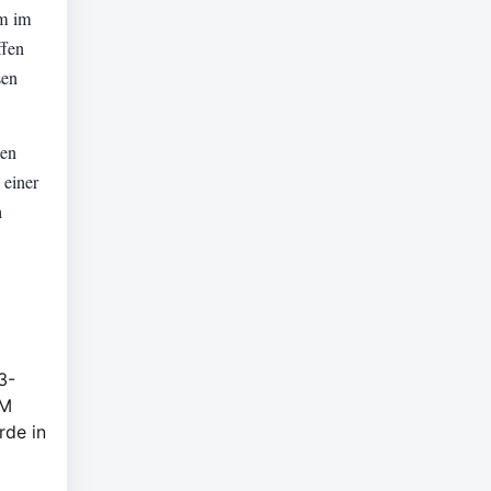
am im
ffen
sen
hen
 einer
h
3-
WM
rde in