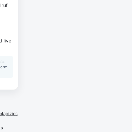
lruf
 live
sis
form
alajdzics
ns