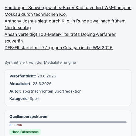
Hamburger Schwergewichts-Boxer Kadiru verliert WM-Kampf in
Moskau durch technischen K.o.
Anthony Joshua siegt durch K. o. in Runde zwei nach frühem
Niederschlag
Ansah verteidigt 100-Meter-Titel trotz Doping-Verfahren
souverän
DFB-Elf startet mit 7:1 gegen Curaçao in die WM 2026
Synthetisiert von der MediaIntel Engine
Veröffentlicht:
28.6.2026
Aktualisiert:
28.6.2026
Autor:
sportnachrichten Sportredaktion
Kategorie:
Sport
Quellenperspektiven:
0
L
3
C
0
R
Hohe Faktentreue